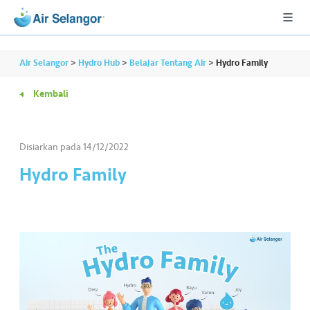
Air Selangor
>
Hydro Hub
>
Belajar Tentang Air
>
Hydro Family
Kembali
A
L
L
Disiarkan pada
14/12/2022
Hydro Family
•••
•••
P
er
u
m
a
h
a
n