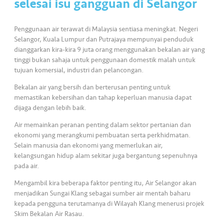
selesai isu gangguan di Selangor
•••
•••
K
o
Penggunaan air terawat di Malaysia sentiasa meningkat. Negeri
Selangor, Kuala Lumpur dan Putrajaya mempunyai penduduk
m
dianggarkan kira-kira 9 juta orang menggunakan bekalan air yang
er
tinggi bukan sahaja untuk penggunaan domestik malah untuk
si
tujuan komersial, industri dan pelancongan.
l
Bekalan air yang bersih dan berterusan penting untuk
memastikan kebersihan dan tahap keperluan manusia dapat
•••
•••
R
dijaga dengan lebih baik.
a
Air memainkan peranan penting dalam sektor pertanian dan
k
ekonomi yang merangkumi pembuatan serta perkhidmatan.
a
Selain manusia dan ekonomi yang memerlukan air,
n
kelangsungan hidup alam sekitar juga bergantung sepenuhnya
N
pada air.
ia
Mengambil kira beberapa faktor penting itu, Air Selangor akan
g
menjadikan Sungai Klang sebagai sumber air mentah baharu
a
kepada pengguna terutamanya di Wilayah Klang menerusi projek
Skim Bekalan Air Rasau.