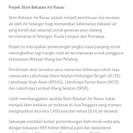
•••
•••
M
Projek Skim Bekalan Air Rasau
e
di
Skim Bekalan Air Rasau adalah inisiatif pembinaan loji rawatan
a
air oleh Air Selangor bagi memastikan kelestarian bekalan air
yang bersih dan selamat untuk generasi akan datang
terutamanya di Selangor, Kuala Lumpur dan Putrajaya.
Projek itu merupakan perancangan jangka masa panjang untuk
meningkatkan lagi margin rizab air terutamanya untuk pengguna
di kawasan Wilayah Klang dan Petaling.
Pembinaan skim tersebut akan merentasi beberapa lebuh raya
utama iaitu Lebuhraya Utara Selatan Hubungan Tengah (ELITE),
Lebuhraya Shah Alam (KESAS), Lebuhraya Pantai-Barat (WCE)
dan Lebuhraya Lembah Klang Selatan (SKVE).
Lebih membanggakan apabila Skim Bekalan Air Rasau bakal
menjadi skim bekalan air terbesar di Asia Tenggara yang mampu
menghasilkan kira-kira 1,400 juta liter sehari (JLH) air terawat.
Sebanyak sembilan kolam perlombongan bijih timah sedia ada
dengan keluasan 489 hektar dikenal pasti dan berpotensi