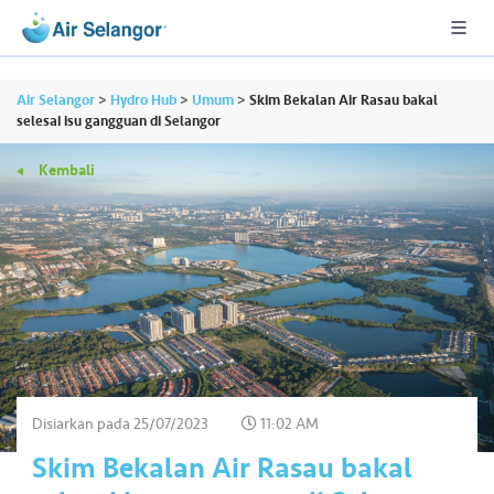
Air Selangor
>
Hydro Hub
>
Umum
>
Skim Bekalan Air Rasau bakal
selesai isu gangguan di Selangor
Kembali
A
L
L
•••
•••
P
er
u
m
a
h
Disiarkan pada
25/07/2023
11:02 AM
a
Skim Bekalan Air Rasau bakal
n