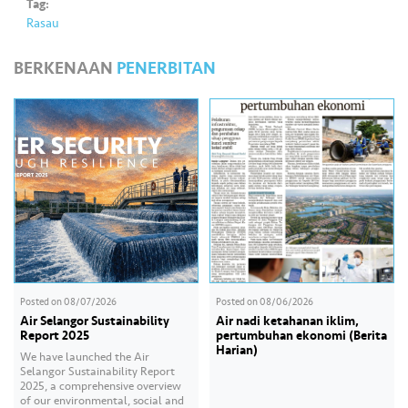
Tag:
Rasau
BERKENAAN
PENERBITAN
Posted on
08/07/2026
Posted on
08/06/2026
Air Selangor Sustainability
Air nadi ketahanan iklim,
Report 2025
pertumbuhan ekonomi (Berita
Harian)
We have launched the Air
Selangor Sustainability Report
2025, a comprehensive overview
of our environmental, social and