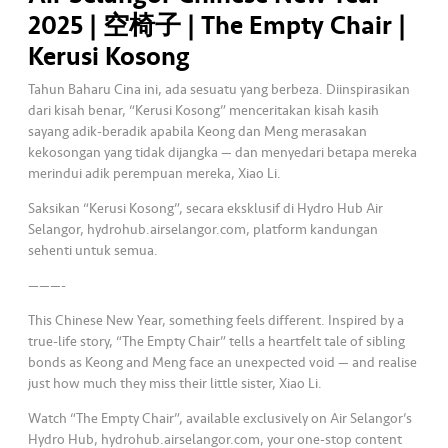
2025 | 空椅子 | The Empty Chair |
•••
•••
K
Kerusi Kosong
o
m
Tahun Baharu Cina ini, ada sesuatu yang berbeza. Diinspirasikan
er
dari kisah benar, “Kerusi Kosong” menceritakan kisah kasih
si
sayang adik-beradik apabila Keong dan Meng merasakan
kekosongan yang tidak dijangka — dan menyedari betapa mereka
l
merindui adik perempuan mereka, Xiao Li.
•••
•••
R
Saksikan “Kerusi Kosong”, secara eksklusif di Hydro Hub Air
Selangor, hydrohub.airselangor.com, platform kandungan
a
sehenti untuk semua.
k
a
———-
n
This Chinese New Year, something feels different. Inspired by a
N
true-life story, “The Empty Chair” tells a heartfelt tale of sibling
ia
bonds as Keong and Meng face an unexpected void — and realise
g
just how much they miss their little sister, Xiao Li.
a
Watch “The Empty Chair”, available exclusively on Air Selangor’s
Hydro Hub, hydrohub.airselangor.com, your one-stop content