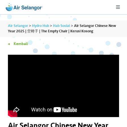
Air Selangor
>
Hydro Hub
>
Hab Sosial
>
Air Selangor Chinese New
Year 2025 | 空椅子 | The Empty Chair | Kerusi Kosong
Kembali
A
L
L
•••
•••
P
er
u
m
a
h
a
n
Air Selangor Chinese New Year