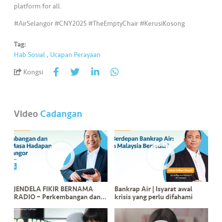
•••
•••
M
platform for all.
e
#AirSelangor #CNY2025 #TheEmptyChair #KerusiKosong
di
a
Tag:
Hab Sosial
,
Ucapan Perayaan
Kongsi
Video
Cadangan
JENDELA FIKIR BERNAMA
Bankrap Air | Isyarat awal
RADIO – Perkembangan dan
krisis yang perlu difahami
Pelan Masa Hadapan Air
Selangor