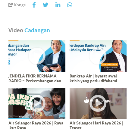
•••
•••
M
Kongsi
e
di
a
Video
Cadangan
JENDELA FIKIR BERNAMA
Bankrap Air | Isyarat awal
RADIO – Perkembangan dan
krisis yang perlu difahami
Pelan Masa Hadapan Air
Selangor
Air Selangor Raya 2026 | Raya
Air Selangor Hari Raya 2026 |
Ikut Rasa
Teaser