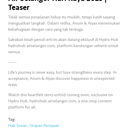
Teaser
•••
•••
K
o
Tidak semua perjalanan hidup itu mudah, tetapi kasih sayang
menguatkan langkah. Dalam redha, Anum & Alyas menemukan
m
kebahagiaan dengan cara yang tak terduga.
er
si
Saksikan kisah penuh erti ini akan datang ekslusif di Hydro Hub
l
hydrohub.airselangor.com, platform kandungan sehenti untuk
semua.
•••
•••
R
——–
a
Life’s journey is never easy, but love strengthens every step. In
k
acceptance, Anum & Alyas discover happiness in unexpected
a
ways.
n
Watch this heartfelt story unfold coming soon, exclusive on
N
Hydro Hub, hydrohub.airselangor.com, a one-stop content
ia
platform for all.
g
a
Tag:
Hab Sosial
,
Ucapan Perayaan