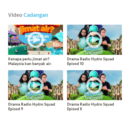
•••
•••
M
e
Video
Cadangan
di
a
Kenapa perlu jimat air?
Drama Radio Hydro Squad
Malaysia kan banyak air.
Episod 10
Drama Radio Hydro Squad
Drama Radio Hydro Squad
Episod 9
Episod 8