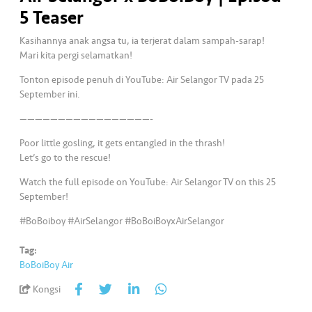
5 Teaser
•••
•••
K
o
Kasihannya anak angsa tu, ia terjerat dalam sampah-sarap!
Mari kita pergi selamatkan!
m
er
Tonton episode penuh di YouTube: Air Selangor TV pada 25
si
September ini.
l
—————————————————-
Poor little gosling, it gets entangled in the thrash!
•••
•••
R
Let’s go to the rescue!
a
k
Watch the full episode on YouTube: Air Selangor TV on this 25
a
September!
n
#BoBoiboy #AirSelangor #BoBoiBoyxAirSelangor
N
ia
Tag:
g
BoBoiBoy Air
a
Kongsi