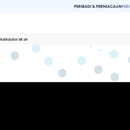
PERIBADI & PERNIAGAAN
PER
kalkulator bil air
Garis Panduan Penjenamaan
Galeri
n dan garis panduan
Panduan kepada konsistensi dan
Layari g
rlukan di satu
kecemerlangan jenama Air Selangor.
acara da