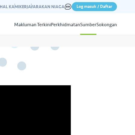
Log masuk / Daftar
IHAL KAMI
KERJAYA
RAKAN NIAGA
Makluman Terkini
Perkhidmatan
Sumber
Sokongan
Papar
Sumber
aleri kami yang mempamerkan
n kempen kami yang lepas.