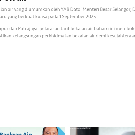
an air yang diumumkan oleh YAB Dato’ Menteri Besar Selangor, Da
aru yang berkuat kuasa pada 1 September 2025.
mpur dan Putrajaya, pelarasan tarif bekalan air baharu ini memb
stikan kelangsungan perkhidmatan bekalan air demi kesejahteraa