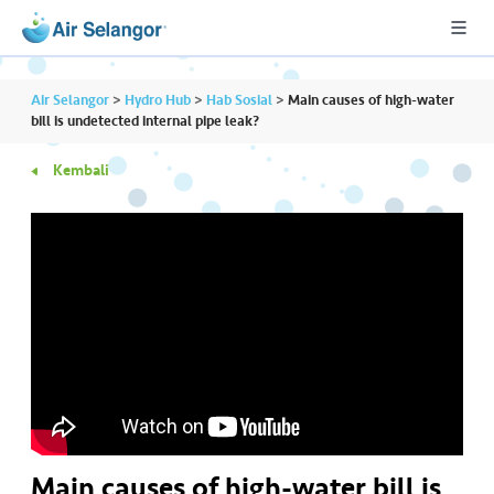
Air Selangor
>
Hydro Hub
>
Hab Sosial
>
Main causes of high-water
bill is undetected internal pipe leak?
Kembali
A
L
L
•••
•••
P
er
u
m
a
h
a
n
Main causes of high-water bill is