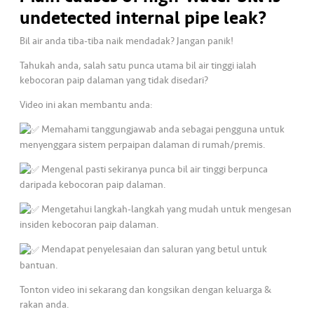
undetected internal pipe leak?
•••
•••
K
o
Bil air anda tiba-tiba naik mendadak? Jangan panik!
m
Tahukah anda, salah satu punca utama bil air tinggi ialah
er
kebocoran paip dalaman yang tidak disedari?
si
Video ini akan membantu anda:
l
Memahami tanggungjawab anda sebagai pengguna untuk
menyenggara sistem perpaipan dalaman di rumah/premis.
•••
•••
R
a
Mengenal pasti sekiranya punca bil air tinggi berpunca
k
daripada kebocoran paip dalaman.
a
Mengetahui langkah-langkah yang mudah untuk mengesan
n
insiden kebocoran paip dalaman.
N
ia
Mendapat penyelesaian dan saluran yang betul untuk
g
bantuan.
a
Tonton video ini sekarang dan kongsikan dengan keluarga &
rakan anda.