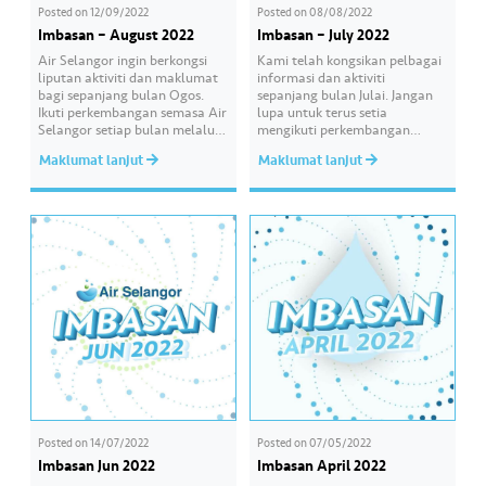
Posted on
12/09/2022
Posted on
08/08/2022
Imbasan – August 2022
Imbasan – July 2022
Air Selangor ingin berkongsi
Kami telah kongsikan pelbagai
liputan aktiviti dan maklumat
informasi dan aktiviti
bagi sepanjang bulan Ogos.
sepanjang bulan Julai. Jangan
Ikuti perkembangan semasa Air
lupa untuk terus setia
Selangor setiap bulan melalui
mengikuti perkembangan
saluran media sosial kami.
semasa Air Selangor melalui
Maklumat lanjut
Maklumat lanjut
#AirSelang
saluran media sosial kami.
#AirSelangor #JoyinEveryDrop
Posted on
14/07/2022
Posted on
07/05/2022
Imbasan Jun 2022
Imbasan April 2022