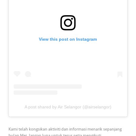
•••
•••
K
o
m
er
si
View this post on Instagram
l
•••
•••
R
a
k
a
n
N
ia
A post shared by Air Selangor (@airselangor)
g
a
Kami telah kongsikan aktiviti dan informasi menarik sepanjang
bulan Mei. Jangan lupa untuk terus setia mengikuti