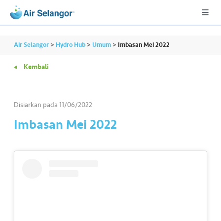
Air Selangor
>
Hydro Hub
>
Umum
>
Imbasan Mei 2022
Kembali
A
L
L
Disiarkan pada
11/06/2022
Imbasan Mei 2022
•••
•••
P
er
u
m
a
h
a
n