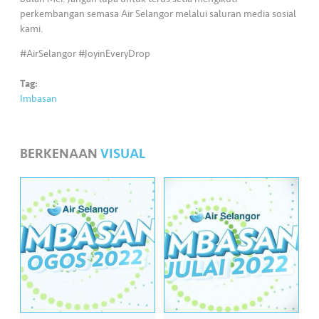
•••
•••
M
perkembangan semasa Air Selangor melalui saluran media sosial
e
kami.
di
#AirSelangor #JoyinEveryDrop
a
Tag:
Imbasan
BERKENAAN
VISUAL