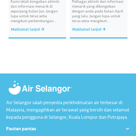
Kami telah kongsikan aktiviti
Pelbagai aktiviti dan informasi
dan informasi menarik di
menarik yang dikongsikan
sepanjang bulan Jun. Jangan
dengan anda pada bulan April
lupa untuk terus setia
yang lalu. Jangan lupa untuk
mengikuti perkembangan
terus setia mengikuti
semasa Air Selangor melalui
perkembangan semasa kami.
Maklumat lanjut
Maklumat lanjut
saluran media sosial kami.
#AirSelangor #JoyinEveryDrop
Untuk maklumat terperinci
Laporan Kelestarian 2021 Air
Selangor, sila muat turun di
https://www.airselangor.com/a
bout-us/performance-awards/
#AirSelangor #JoyinEveryDrop
Air Selangor ialah penyedia perkhidmatan air terbesar di
Malaysia, mengagihkan air terawat yang bersih dan selamat
kepada pengguna di Selangor, Kuala Lumpur dan Putrajaya.
Pautan pantas