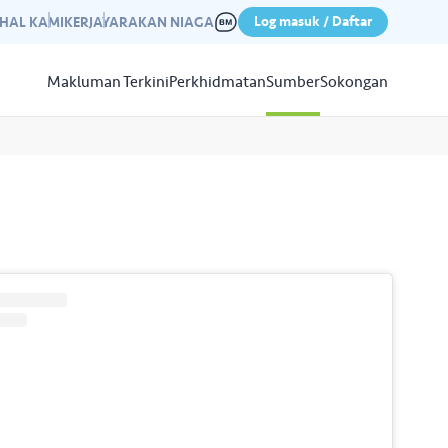
Log masuk / Daftar
IHAL KAMI
KERJAYA
RAKAN NIAGA
Makluman Terkini
Perkhidmatan
Sumber
Sokongan
Papar
Sumber
aleri kami yang mempamerkan
n kempen kami yang lepas.