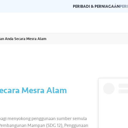
PERIBADI & PERNIAGAAN
PER
anan Anda Secara Mesra Alam
Garis Panduan Penjenamaan
Galeri
n dan garis panduan
Panduan kepada konsistensi dan
Layari g
rlukan di satu
kecemerlangan jenama Air Selangor.
acara da
Secara Mesra Alam
am bagi menyokong penggunaan sumber semula
amat Pembangunan Mampan (SDG 12), Penggunaan