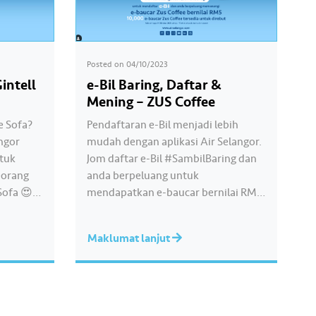
Posted on
04/10/2023
intell
e-Bil Baring, Daftar &
Mening – ZUS Coffee
e Sofa?
Pendaftaran e-Bil menjadi lebih
angor
mudah dengan aplikasi Air Selangor.
ntuk
Jom daftar e-Bil #SambilBaring dan
eorang
anda berpeluang untuk
ofa 😍!
mendapatkan e-baucar bernilai RM5
peluang
daripada Zus Coffee! 10,000 e-
anya
baucar Zus Coffee untuk direbut!
Maklumat lanjut
ri
Layari
lbaring
www.airselangor.com/SambilBaring
rtakluk
untuk muat turun aplikasi Air
 Wanna
Selangor dan daftar e-Bil sekarang!
#AirSelangor #SambilBaring