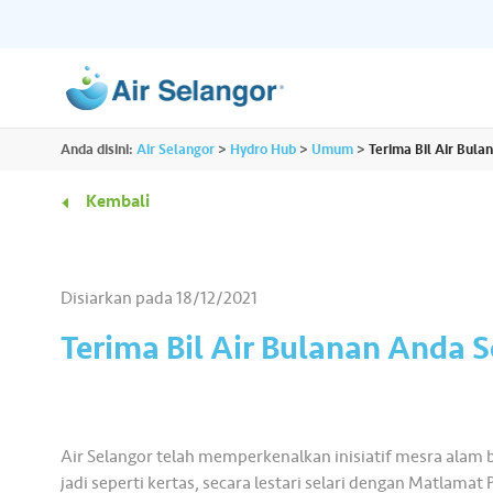
ALL
Anda disini:
Air Selangor
>
Hydro Hub
>
Umum
>
Terima Bil Air Bul
Sumber
Perumahan
•••
•••
Kembali
Hydro Hub
Hab Dokumen
Komersil
•••
•••
Terokai platform kandungan sehenti untuk
Akses semua dokume
Disiarkan pada
18/12/2021
semua kami dan dapatkan lebih banyak
penting yang anda pe
Rakan Niaga
•••
•••
maklumat menarik tentang air.
tempat.
Terima Bil Air Bulanan Anda 
Media
•••
•••
Air Selangor telah memperkenalkan inisiatif mesra al
jadi seperti kertas, secara lestari selari dengan Matl