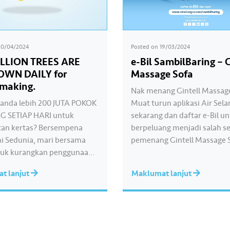
20/04/2024
Posted on
19/03/2024
ILLION TREES ARE
e-Bil SambilBaring – G
OWN DAILY for
Massage Sofa
making.
Nak menang Gintell Massag
anda lebih 200 JUTA POKOK
Muat turun aplikasi Air Sel
G SETIAP HARI untuk
sekarang dan daftar e-Bil u
an kertas? Bersempena
berpeluang menjadi salah s
i Sedunia, mari bersama
pemenang Gintell Massage S
tuk kurangkan penggunaan
Daftar e-Bil hari ini dan ber
ngan beralih ke e-Bil
memenangi hadiah utama h
t lanjut
Maklumat lanjut
 Daftar e-Bil di
dengan #SambilBaring! Laya
update.airselangor.com atau
www.airselangor.com/sambi
un aplikasi Air Selangor.__
untuk maklumat lanjut. *Te
know that more than 200
pada terma dan syarat ——-
 TREES ARE CUT DOWN
win a Gintell Massage Sofa?