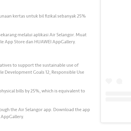
naan kertas untuk bil fizikal sebanyak 25%
ekarang melalui aplikasi Air Selangor. Muat
pple App Store dan HUAWEI AppGallery.
atives to support the sustainable use of
able Development Goals 12, Responsible Use
hysical bills by 25%, which is equivalent to
rough the Air Selangor app. Download the app
 AppGallery.