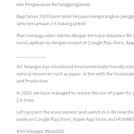
dan Pengeluaran Bertanggungjawab.
Bagi tahun 2020 kami telah berjaya mengurangkan penggu
iaitu bersamaan 2.6 batang pokok.
Mari menjaga alam sekitar dengan bertukar kepada e-Bil s
turun aplikasi ini dengan mudah di Google Play Store, A
______________
Air Selangor has introduced environmentally friendly initi
natural resources such as paper, in line with the Sustain
and Production.
In 2020, we have managed to reduce the use of paper for p
2.6 trees.
Let’s protect the environment and switch to e-Bil now th
easily on Google Play Store, Apple App Store and HUAWEI
#AirSelangor #JomEbil