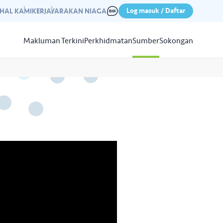
Log masuk / Daftar
IHAL KAMI
KERJAYA
RAKAN NIAGA
Makluman Terkini
Perkhidmatan
Sumber
Sokongan
Papar
Sumber
aleri kami yang mempamerkan
n kempen kami yang lepas.