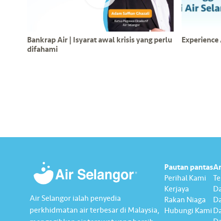
Bankrap Air | Isyarat awal krisis yang perlu
Experience 
difahami
Pautan pantas
A
Perihal Kami
T
Kerjaya
Da
Air Selangor ialah penyedia
Rakan Niaga
D
perkhidmatan air terbesar di Malaysia,
Hubungi Kami
Da