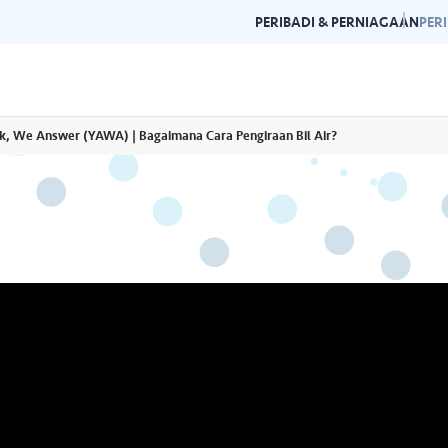
PERIBADI & PERNIAGAAN
PER
k, We Answer (YAWA) | Bagaimana Cara Pengiraan Bil Air?
Garis Panduan Penjenamaan
Galeri
n dan garis panduan
Panduan kepada konsistensi dan
Layari g
rlukan di satu
kecemerlangan jenama Air Selangor.
acara da