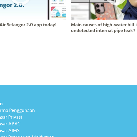
Air Selangor 2.0 app today!
Main causes of high-water bill i
undetected internal pipe leak?
m
erma Penggunaan
sar Privasi
asar ABAC
sar AIMS