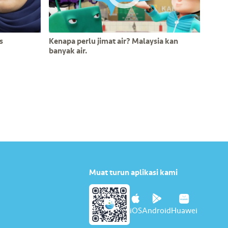
s
Kenapa perlu jimat air? Malaysia kan
banyak air.
Muat turun aplikasi kami
iOS
Android
Huawei