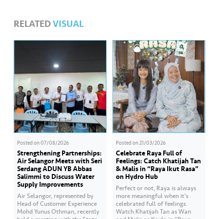
RELATED
VISUAL
Posted on
07/08/2026
Posted on
21/03/2026
Strengthening Partnerships:
Celebrate Raya Full of
Air Selangor Meets with Seri
Feelings: Catch Khatijah Tan
Serdang ADUN YB Abbas
& Malis in “Raya Ikut Rasa”
Salimmi to Discuss Water
on Hydro Hub
Supply Improvements
Perfect or not, Raya is always
Air Selangor, represented by
more meaningful when it’s
Head of Customer Experience
celebrated full of feelings.
Mohd Yunus Othman, recently
Watch Khatijah Tan as Wan