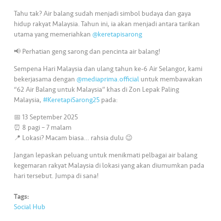
s
Tahu tak? Air balang sudah menjadi simbol budaya dan gaya
hidup rakyat Malaysia. Tahun ini, ia akan menjadi antara tarikan
•••
•••
M
utama yang memeriahkan
@keretapisarong
e
di
📢 Perhatian geng sarong dan pencinta air balang!
a
Sempena Hari Malaysia dan ulang tahun ke-6 Air Selangor, kami
bekerjasama dengan
@mediaprima.official
untuk membawakan
“62 Air Balang untuk Malaysia” khas di Zon Lepak Paling
Malaysia,
#KeretapiSarong25
pada:
📅 13 September 2025
⏰ 8 pagi – 7 malam
📍 Lokasi? Macam biasa… rahsia dulu 😉
Jangan lepaskan peluang untuk menikmati pelbagai air balang
kegemaran rakyat Malaysia di lokasi yang akan diumumkan pada
hari tersebut. Jumpa di sana!
Tags:
Social Hub