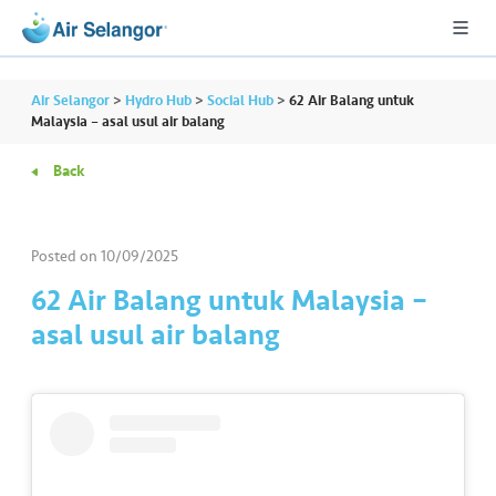
Air Selangor
>
Hydro Hub
>
Social Hub
>
62 Air Balang untuk
Malaysia – asal usul air balang
Back
A
L
L
Posted on
10/09/2025
•••
•••
R
62 Air Balang untuk Malaysia –
e
asal usul air balang
s
i
d
e
n
ti