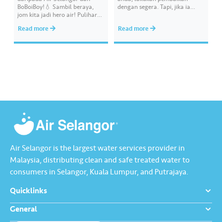
BoBoiBoy!💧 Sambil beraya,
dengan segera. Tapi, jika ia
jom kita jadi hero air! Pulihara
melibatkan paip bekalan air di
sumber air kita demi
kawasan awam, laporkan
Read more
Read more
memastikan akses bekalan air
kepada kami supaya tindakan
bersih yang saksama untuk
segera dapat diambil untuk
semua. Bila kita guna air
mengurangkan kehilangan air
dengan berhemah, sambutan
terawat yang berharga.
Raya jadi lebih bermakna.
Lengkapkan misi ‘Lapor
Kebocoran’ dan dapatkan PIN
tambah nilai Touch ‘n Go…
Air Selangor is the largest water services provider in
Malaysia, distributing clean and safe treated water to
consumers in Selangor, Kuala Lumpur, and Putrajaya.
Quicklinks
General