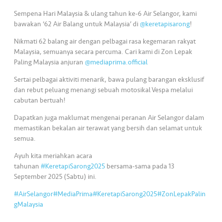
•••
•••
M
Sempena Hari Malaysia & ulang tahun ke-6 Air Selangor, kami
e
bawakan ‘62 Air Balang untuk Malaysia’ di
@keretapisarong
!
di
a
Nikmati 62 balang air dengan pelbagai rasa kegemaran rakyat
Malaysia, semuanya secara percuma. Cari kami di Zon Lepak
Paling Malaysia anjuran
@mediaprima.official
Sertai pelbagai aktiviti menarik, bawa pulang barangan eksklusif
dan rebut peluang menangi sebuah motosikal Vespa melalui
cabutan bertuah!
Dapatkan juga maklumat mengenai peranan Air Selangor dalam
memastikan bekalan air terawat yang bersih dan selamat untuk
semua.
Ayuh kita meriahkan acara
tahunan
#KeretapiSarong2025
bersama-sama pada 13
September 2025 (Sabtu) ini.
#AirSelangor
#MediaPrima
#KeretapiSarong2025
#ZonLepakPalin
gMalaysia