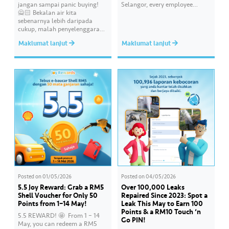
jangan sampai panic buying!
Selangor, every employee
🙅🏻 Bekalan air kita
carries an essential
sebenarnya lebih daripada
responsibility in achieving a
cukup, malah penyelenggaraan
shared goal- to ensure a
paip pun makin sistematik
continuous, clean and safe
Maklumat lanjut
Maklumat lanjut
untuk kurangkan gangguan.
treated water supply to 9.62
Paling penting, kualiti air
million consumers across
dirumah anda tu memang “A”
Selangor, Kuala Lumpur and
ikut standard KKM👍🏻
Putrajaya for the…
Posted on
01/05/2026
Posted on
04/05/2026
5.5 Joy Reward: Grab a RM5
Over 100,000 Leaks
Shell Voucher for Only 50
Repaired Since 2023: Spot a
Points from 1–14 May!
Leak This May to Earn 100
Points & a RM10 Touch ‘n
5.5 REWARD! 🤩 ​ From 1 – 14
Go PIN!
May, you can redeem a RM5