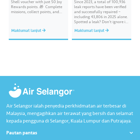
Shell voucher with just 50 Joy
Since 2023, a total of 100,936
Rewards points. 🎁 ​ Complete
leak reports have been verified
missions, collect points, and
and successfully repaired –
redeem your rewards on the Air
including 43,806 in 2025 alone.
Selangor app today. Terms and
Spotted a leak? Don’t ignore it.
conditions apply.​
Report it immediately via the
Maklumat lanjut
Maklumat lanjut
Air Selangor app or website.
Join the ‘Report leak/burst case’
mission on Joy Rewards and
enjoy 100 reward points along
with a RM10 Touch…
Air Selangor ialah penyedia perkhidmatan air terbesar di
Malaysia, mengagihkan air terawat yang bersih dan selamat
kepada pengguna di Selangor, Kuala Lumpur dan Putrajaya.
Pautan pantas