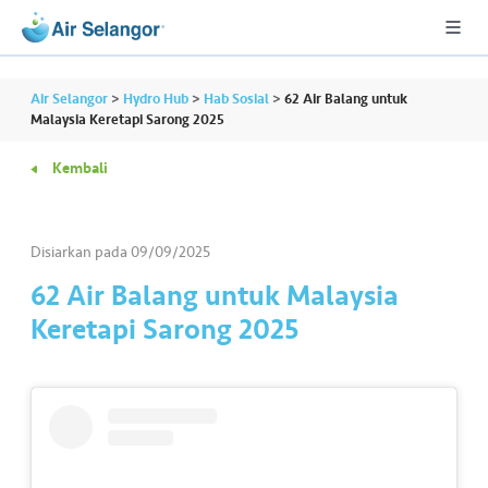
Air Selangor
>
Hydro Hub
>
Hab Sosial
>
62 Air Balang untuk
Malaysia Keretapi Sarong 2025
Kembali
A
L
L
Disiarkan pada
09/09/2025
•••
•••
P
62 Air Balang untuk Malaysia
er
Keretapi Sarong 2025
u
m
a
h
a
n