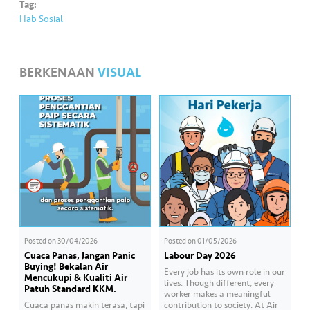
Tag:
Hab Sosial
BERKENAAN
VISUAL
Posted on
30/04/2026
Posted on
01/05/2026
Cuaca Panas, Jangan Panic
Labour Day 2026
Buying! Bekalan Air
Every job has its own role in our
Mencukupi & Kualiti Air
lives. Though different, every
Patuh Standard KKM.
worker makes a meaningful
Cuaca panas makin terasa, tapi
contribution to society. At Air