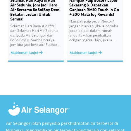
Selamat Hari Raya & Hari
Nampak Paip Bocor? Lapor
Air Sedunia: Jom Jadi Hero
Sekarang & Dapatkan
Air Bersama BoBoiBoy Demi
Ganjaran RM10 Touch ‘n Go
Bekalan Lestari Untuk
+ 200 Mata Joy Rewards!
Semua!
Nampak paip pecah/bocor?
Selamat Hari Raya Aidilfitri
Jangan biarkan. Jika ia berlaku
dan Selamat Hari Air Sedunia
pada paip di dalam rumah
daripada Air Selangor dan
anda, lakukan pembaikan
BoBoiBoy!💧 Sambil beraya,
dengan segera. Tapi, jika ia
jom kita jadi hero air! Pulihara
melibatkan paip bekalan air di
sumber air kita demi
kawasan awam, laporkan
Maklumat lanjut
Maklumat lanjut
memastikan akses bekalan air
kepada kami supaya tindakan
bersih yang saksama untuk
segera dapat diambil untuk
semua. Bila kita guna air
mengurangkan kehilangan air
dengan berhemah, sambutan
terawat yang berharga.
Raya jadi lebih bermakna.
Lengkapkan misi ‘Lapor
Kebocoran’ dan dapatkan PIN
tambah nilai Touch ‘n Go…
Air Selangor ialah penyedia perkhidmatan air terbesar di
Malaysia, mengagihkan air terawat yang bersih dan selamat