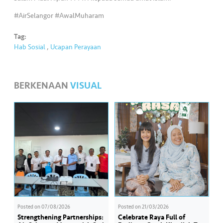
•••
•••
M
e
#AirSelangor #AwalMuharam
di
Tag:
a
Hab Sosial
,
Ucapan Perayaan
BERKENAAN
VISUAL
Posted on
07/08/2026
Posted on
21/03/2026
Strengthening Partnerships:
Celebrate Raya Full of