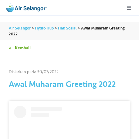
Air Selangor
>
Hydro Hub
>
Hab Sosial
>
Awal Muharam Greeting
2022
Kembali
A
L
L
Disiarkan pada
30/07/2022
•••
•••
P
Awal Muharam Greeting 2022
er
u
m
a
h
a
n