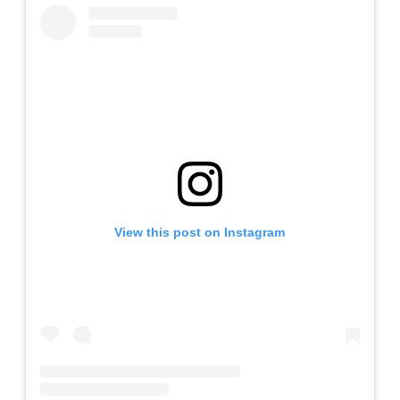
•••
•••
K
o
m
er
si
l
•••
•••
R
a
k
View this post on Instagram
a
n
N
ia
g
a