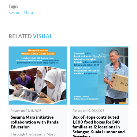
Tags:
Sesama Mara
RELATED
VISUAL
Posted on
03/11/2025
Posted on
19/08/2025
Sesama Mara initiative
Box of Hope contributed
collaboration with Pandai
1,800 food boxes for B40
Education
families at 12 locations in
Selangor, Kuala Lumpur and
Through the Sesama Mara
Putrajaya