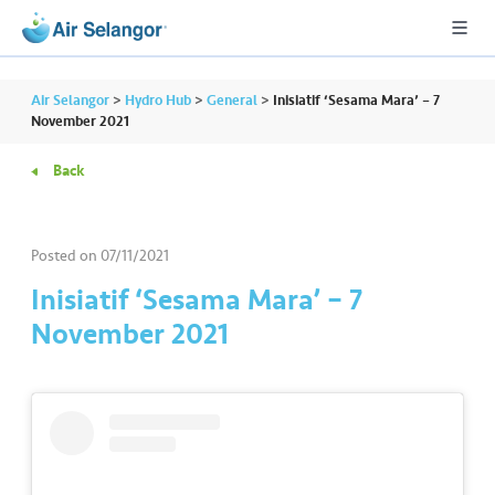
Air Selangor
>
Hydro Hub
>
General
>
Inisiatif ‘Sesama Mara’ – 7
November 2021
Back
A
L
L
Posted on
07/11/2021
•••
•••
R
Inisiatif ‘Sesama Mara’ – 7
e
November 2021
s
i
d
e
n
ti