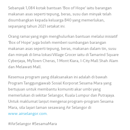
s
Sebanyak 1,084 kotak bantuan ‘Box of Hope’ iaitu barangan
makanan asas seperti tepung, beras, susu dan minyak telah
•••
•••
M
disumbangkan kepada keluarga B40 yang memerlukan,
e
sepanjang tahun 2021 setakat ini.
di
Orang ramai yang ingin menghulurkan bantuan melalui inisiatif
a
‘Box of Hope’ juga boleh memberi sumbangan barangan
makanan asas seperti tepung, beras, makanan dalam tin, susu
dan minyak di lima lokasi Village Grocer iaitu di Tamarind Square
Cyberjaya, MyTown Cheras, 1 Mont Kiara, I-City Mall Shah Alam
dan Melawati Mall.
Kesemua program yang dilaksanakan ini adalah di bawah
Program Tanggungjawab Sosial Korporat Sesama Mara yang
bertujuan untuk membantu komuniti akar umbi yang
memerlukan di sekitar Selangor, Kuala Lumpur dan Putrajaya.
Untuk maklumat lanjut mengenai program-program Sesama
Mara, sila layari laman sesawang Air Selangor di
www.airselangor.com
.
#AirSelangor #SesamaMara