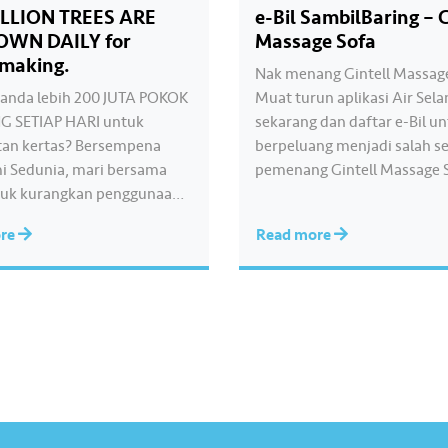
ILLION TREES ARE
e-Bil SambilBaring – G
OWN DAILY for
Massage Sofa
making.
Nak menang Gintell Massag
anda lebih 200 JUTA POKOK
Muat turun aplikasi Air Sel
G SETIAP HARI untuk
sekarang dan daftar e-Bil u
an kertas? Bersempena
berpeluang menjadi salah s
i Sedunia, mari bersama
pemenang Gintell Massage S
tuk kurangkan penggunaan
Daftar e-Bil hari ini dan ber
ngan beralih ke e-Bil
memenangi hadiah utama h
ore
Read more
 Daftar e-Bil di
dengan #SambilBaring! Laya
update.airselangor.com atau
www.airselangor.com/sambi
un aplikasi Air Selangor.__
untuk maklumat lanjut. *Te
know that more than 200
pada terma dan syarat ——-
 TREES ARE CUT DOWN
win a Gintell Massage Sofa?
r paper-making? In
Download the Air…
tion…