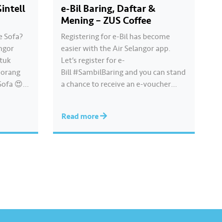
intell
e-Bil Baring, Daftar &
Mening – ZUS Coffee
e Sofa?
Registering for e-Bil has become
angor
easier with the Air Selangor app.
ntuk
Let’s register for e-
eorang
Bill #SambilBaring and you can stand
ofa 😍!
a chance to receive an e-voucher
peluang
worth RM5 from Zus Coffee! 10,000
anya
Zus Coffee e-vouchers up for grabs!
Read more
ri
Visit
lbaring
www.airselangor.com/SambilBaring
rtakluk
to download the Air Selangor app
 Wanna
and register for e-Bill now!
#AirSelangor#SambilBaring