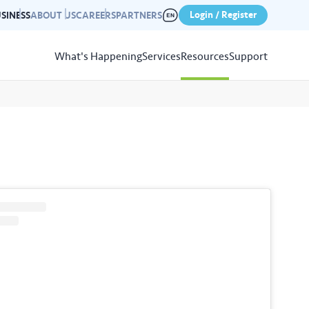
Login / Register
SINESS
ABOUT US
CAREERS
PARTNERS
What's Happening
Services
Resources
Support
View
Resources
r photo gallery capturing past
nd campaigns.