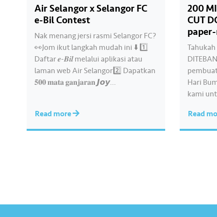
Air Selangor x Selangor FC
200 M
e-Bil Contest
CUT D
paper-
Nak menang jersi rasmi Selangor FC?
👀Jom ikut langkah mudah ini ⬇️ 1️⃣
Tahukah 
Daftar 𝒆-𝑩𝒊𝒍 melalui aplikasi atau
DITEBAN
laman web Air Selangor2️⃣ Dapatkan
pembuat
𝟓𝟎𝟎 𝐦𝐚𝐭𝐚 𝐠𝐚𝐧𝐣𝐚𝐫𝐚𝐧 𝙅𝙤𝙮
Hari Bum
𝙍𝙚𝙬𝙖𝙧𝙙𝙨.3️⃣ Gunakan mata
kami un
ganjaran anda untuk menebus
kertas de
Read more
Read m
baucar pilihan.4️⃣ Tinggalkan komen
sekarang.
“𝒆-𝑩𝒊𝒍” di ruangan komen dan anda
https://
berpeluang memenangi Jersi 𝙃𝙤𝙢𝙚
muat tur
𝙋𝙡𝙖𝙮𝙚𝙧 Selangor FC 2025/26.
Did you 
Pelbagai baucar menarik…
MILLION
DAILY fo
conjunc