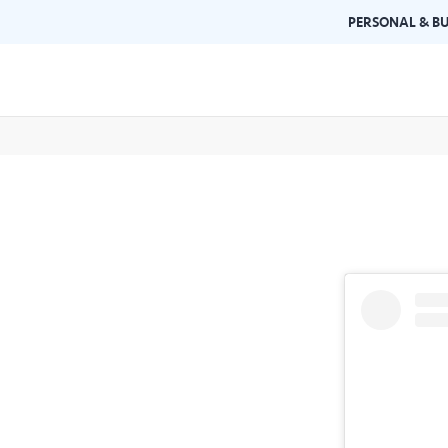
PERSONAL & BU
Brand Guidelines
Gallery
 documents and
Learn about Air Selangor's brand
Browse ou
n one place.
consistency and excellence.
events a