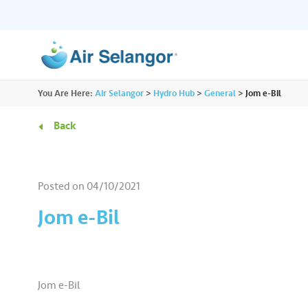
ALL
You Are Here:
Air Selangor
>
Hydro Hub
>
General
>
Jom e-Bil
Resources
Residential
•••
•••
Back
Hydro Hub
Document Hub
Commercial
•••
•••
Explore fun learning experiences and
Access all essential
Posted on
04/10/2021
content about water.
guidelines you need i
Partners
•••
•••
Jom e-Bil
Media
•••
•••
Jom e-Bil