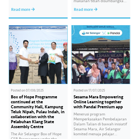
Online Learning is a CSR
makanan telah disumbangkan
programme that continues for
kepada keluarga B40 di 12
Read more
Read more
the third consecutive year to
lokasi di sekitar Selangor,
assist students preparing for
Kuala Lumpur dan Putrajaya.
the SPM examination. Hear
Bersama kita bawa harapan
from the students of SMK Seri
kepada komuniti yang
Gombak who have benefited…
memerlukan. Anda juga ingin
membantu? Mari menyumbang
kepada Box of Hope dengan
mengimbas kod…
Posted on
07/08/2025
Posted on
17/07/2025
Box of Hope Programme
Sesama Mara Empowering
continued at the
Online Learning together
Community Hall, Kampung
with Pandai Premium app
Teluk Nipah, Pulau Indah, in
Menerusi program
collaboration with the
Memperkasakan Pembelajaran
Pelabuhan Klang State
Dalam Talian di bawah inisiatif
Assembly Centre
Sesama Mara, Air Selangor
The Air Selangor Box of Hope
komited menaja pelajar