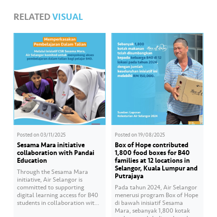
RELATED
VISUAL
Posted on
03/11/2025
Posted on
19/08/2025
Sesama Mara initiative
Box of Hope contributed
collaboration with Pandai
1,800 food boxes for B40
Education
families at 12 locations in
Selangor, Kuala Lumpur and
Through the Sesama Mara
Putrajaya
initiative, Air Selangor is
committed to supporting
Pada tahun 2024, Air Selangor
digital learning access for B40
menerusi program Box of Hope
students in collaboration with
di bawah inisiatif Sesama
Pandai Education. Empowering
Mara, sebanyak 1,800 kotak