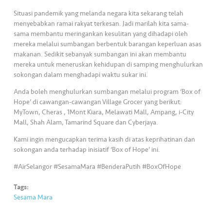
s
Situasi pandemik yang melanda negara kita sekarang telah
menyebabkan ramai rakyat terkesan. Jadi marilah kita sama-
•••
•••
M
sama membantu meringankan kesulitan yang dihadapi oleh
e
mereka melalui sumbangan berbentuk barangan keperluan asas
di
makanan. Sedikit sebanyak sumbangan ini akan membantu
a
mereka untuk meneruskan kehidupan di samping menghulurkan
sokongan dalam menghadapi waktu sukar ini.
Anda boleh menghulurkan sumbangan melalui program ‘Box of
Hope’ di cawangan-cawangan Village Grocer yang berikut:
MyTown, Cheras , 1Mont Kiara, Melawati Mall, Ampang, i-City
Mall, Shah Alam, Tamarind Square dan Cyberjaya.
Kami ingin mengucapkan terima kasih di atas keprihatinan dan
sokongan anda terhadap inisiatif ‘Box of Hope’ ini.
#AirSelangor #SesamaMara #BenderaPutih #BoxOfHope
Tags:
Sesama Mara