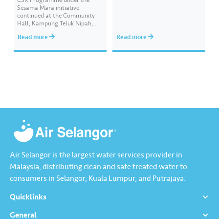
CSR Programme under the
daripada keluarga B40 dengan
Sesama Mara initiative
menyediakan bantuan akses
continued at the Community
pendidikan digital melalui
Hall, Kampung Teluk Nipah,
bahan pembelajaran yang
Pulau Indah, in collaboration
interaktif, mampan dan lestari
Read more
Read more
with the Pelabuhan Klang
melalui aplikasi Pandai
State Assembly Centre, where
Premium. Inisiatif akar umbi ini
200 food boxes containing
bertujuan memastikan peluang
basic necessities were
pembelajaran digital yang
distributed to B40 families and
saksama dan berkualiti bagi
individuals around Pulau Indah.
membantu pelajar
The event was officiated by
meningkatkan prestasi…
YB…
Air Selangor is the largest water services provider in
Malaysia, distributing clean and safe treated water to
consumers in Selangor, Kuala Lumpur, and Putrajaya.
Quicklinks
General