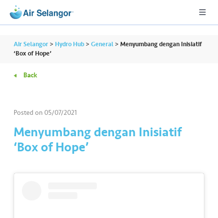
Air Selangor
>
Hydro Hub
>
General
>
Menyumbang dengan Inisiatif
‘Box of Hope’
Back
A
L
L
Posted on
05/07/2021
•••
•••
R
Menyumbang dengan Inisiatif
e
‘Box of Hope’
s
i
d
e
n
ti