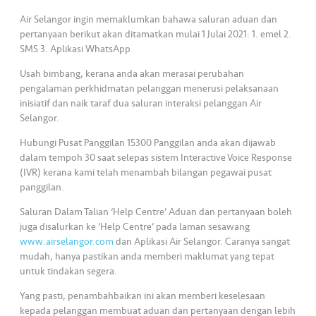
s
Air Selangor ingin memaklumkan bahawa saluran aduan dan
pertanyaan berikut akan ditamatkan mulai 1 Julai 2021: 1. emel 2.
•••
•••
M
SMS 3. Aplikasi WhatsApp
e
di
Usah bimbang, kerana anda akan merasai perubahan
pengalaman perkhidmatan pelanggan menerusi pelaksanaan
a
inisiatif dan naik taraf dua saluran interaksi pelanggan Air
Selangor.
Hubungi Pusat Panggilan 15300 Panggilan anda akan dijawab
dalam tempoh 30 saat selepas sistem Interactive Voice Response
(IVR) kerana kami telah menambah bilangan pegawai pusat
panggilan.
Saluran Dalam Talian ‘Help Centre’ Aduan dan pertanyaan boleh
juga disalurkan ke ‘Help Centre’ pada laman sesawang
www.airselangor.com
dan Aplikasi Air Selangor. Caranya sangat
mudah, hanya pastikan anda memberi maklumat yang tepat
untuk tindakan segera.
Yang pasti, penambahbaikan ini akan memberi keselesaan
kepada pelanggan membuat aduan dan pertanyaan dengan lebih