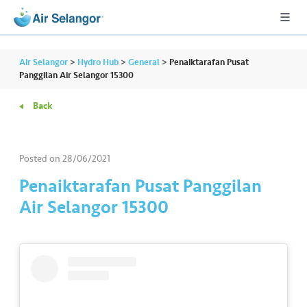
Air Selangor
>
Hydro Hub
>
General
>
Penaiktarafan Pusat
Panggilan Air Selangor 15300
Back
A
L
L
Posted on
28/06/2021
•••
•••
R
Penaiktarafan Pusat Panggilan
e
Air Selangor 15300
s
i
d
e
n
ti