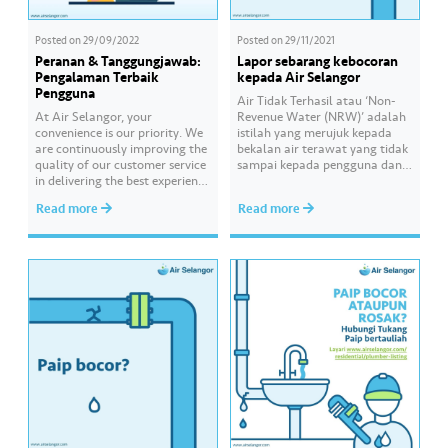
Posted on
29/09/2022
Posted on
29/11/2021
Peranan & Tanggungjawab:
Lapor sebarang kebocoran
Pengalaman Terbaik
kepada Air Selangor
Pengguna
Air Tidak Terhasil atau ‘Non-
At Air Selangor, your
Revenue Water (NRW)’ adalah
convenience is our priority. We
istilah yang merujuk kepada
are continuously improving the
bekalan air terawat yang tidak
quality of our customer service
sampai kepada pengguna dan
in delivering the best experience
tidak dapat dibilkan
to you. #AirSelang
disebabkan faktor seperti paip
Read more
Read more
pecah, sambungan paip air
secara haram atau meter air
dimanipulasi. Air Selangor
komited untuk mengurangkan
kadar Air Tidak Terhasil di
Selangor, Kuala Lumpur dan
Putrajaya dengan memohon…