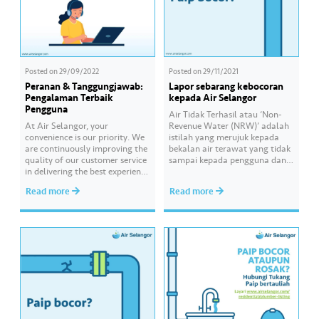
Posted on
29/09/2022
Posted on
29/11/2021
Peranan & Tanggungjawab:
Lapor sebarang kebocoran
Pengalaman Terbaik
kepada Air Selangor
Pengguna
Air Tidak Terhasil atau ‘Non-
At Air Selangor, your
Revenue Water (NRW)’ adalah
convenience is our priority. We
istilah yang merujuk kepada
are continuously improving the
bekalan air terawat yang tidak
quality of our customer service
sampai kepada pengguna dan
in delivering the best experience
tidak dapat dibilkan
to you. #AirSelang
disebabkan faktor seperti paip
Read more
Read more
pecah, sambungan paip air
secara haram atau meter air
dimanipulasi. Air Selangor
komited untuk mengurangkan
kadar Air Tidak Terhasil di
Selangor, Kuala Lumpur dan
Putrajaya dengan memohon…