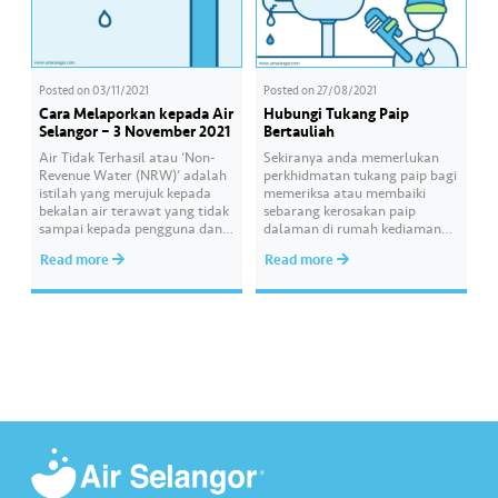
Posted on
03/11/2021
Posted on
27/08/2021
Cara Melaporkan kepada Air
Hubungi Tukang Paip
Selangor – 3 November 2021
Bertauliah
Air Tidak Terhasil atau ‘Non-
Sekiranya anda memerlukan
Revenue Water (NRW)’ adalah
perkhidmatan tukang paip bagi
istilah yang merujuk kepada
memeriksa atau membaiki
bekalan air terawat yang tidak
sebarang kerosakan paip
sampai kepada pengguna dan
dalaman di rumah kediaman
tidak dapat dibilkan
atau premis anda, seelok-
Read more
Read more
disebabkan faktor seperti paip
eloknya dapatkan
pecah, sambungan paip air
perkhidmatan daripada mereka
secara haram atau meter air
yang bertauliah. Untuk
dimanipulasi. Air Selangor
menghubungi tukang paip
komited untuk mengurangkan
bertauliah yang diiktiraf oleh
kadar Air Tidak Terhasil di
SPAN mengikut kawasan, anda
Selangor, Kuala Lumpur dan
bolehlah melayari sesawang
Putrajaya dengan memohon…
Air Selangor di
https://www.airselangor.com/s
ervices/plumber-listing?
lang=ms #AirSelang