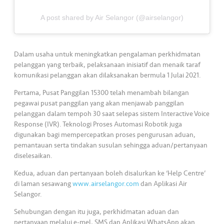
s
A post shared by Air Selangor (@airselangor)
•••
•••
M
e
di
Dalam usaha untuk meningkatkan pengalaman perkhidmatan
a
pelanggan yang terbaik, pelaksanaan inisiatif dan menaik taraf
komunikasi pelanggan akan dilaksanakan bermula 1 Julai 2021.
Pertama, Pusat Panggilan 15300 telah menambah bilangan
pegawai pusat panggilan yang akan menjawab panggilan
pelanggan dalam tempoh 30 saat selepas sistem Interactive Voice
Response (IVR). Teknologi Proses Automasi Robotik juga
digunakan bagi mempercepatkan proses pengurusan aduan,
pemantauan serta tindakan susulan sehingga aduan/pertanyaan
diselesaikan.
Kedua, aduan dan pertanyaan boleh disalurkan ke ‘Help Centre’
di laman sesawang
www.airselangor.com
dan Aplikasi Air
Selangor.
Sehubungan dengan itu juga, perkhidmatan aduan dan
pertanyaan melalui e-mel, SMS dan Aplikasi WhatsApp akan