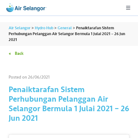
Air Selangor
>
Hydro Hub
>
General
>
Penaiktarafan Sistem
Perhubungan Pelanggan Air Selangor Bermula 1 Julai 2021 – 26 Jun
2021
A
Back
L
L
Posted on
26/06/2021
•••
•••
R
e
Penaiktarafan Sistem
s
Perhubungan Pelanggan Air
i
Selangor Bermula 1 Julai 2021 – 26
d
Jun 2021
e
n
ti