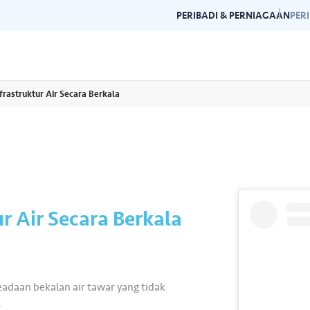
PERIBADI & PERNIAGAAN
PER
rastruktur Air Secara Berkala
Garis Panduan Penjenamaan
Galeri
n dan garis panduan
Panduan kepada konsistensi dan
Layari g
rlukan di satu
kecemerlangan jenama Air Selangor.
acara da
 Air Secara Berkala
keadaan bekalan air tawar yang tidak
.