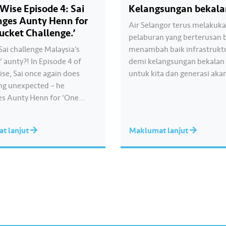
Wise Episode 4: Sai
Kelangsungan bekala
nges Aunty Henn for
Air Selangor terus melakuk
ucket Challenge.’
pelaburan yang berterusan 
Sai challenge Malaysia’s
menambah baik infrastruktu
’ aunty?! In Episode 4 of
demi kelangsungan bekalan 
se, Sai once again does
untuk kita dan generasi aka
g unexpected – he
Selain menjamin kualiti air s
es Aunty Henn for ‘One
bekalan air yang lestari, lan
hallenge.’ Of course, Aunty
langkah proaktif ini bertuju
ot letting Sai off easy…
mencapai visi Air Selangor 
t lanjut
Maklumat lanjut
er signature aunty-style
menjadi penyedia perkhidma
and maybe a little nagging)
terunggul di Asia menjelang
o save water the right…
Dapatkan lebih banyak info
mengenai…