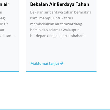
n air
Bekalan Air Berdaya Tahan
an
Bekalan air berdaya tahan bermakna
bagi
kami mampu untuk terus
r air
membekalkan air terawat yang
air
bersih dan selamat walaupun
n datang.
berdepan dengan pertambahan
erta
populasi serta perubahan iklim. Jadi
gkah-
pelbagai persediaan sedang giat
an
kami jalankan dalam bentuk
untuk
pelaburan jangka masa panjang agar
Maklumat lanjut
tan air
keperluan para pengguna kami akan
 2030.
terus terjamin. Untuk ketahui lebih
 menarik
banyak info menarik mengenai air
dan Air Selangor,…