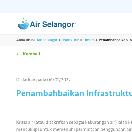
ALL
Anda disini:
Air Selangor
>
Hydro Hub
>
Umum
>
Penambahbaikan Inf
Sumber
Perumahan
•••
•••
Kembali
Hydro Hub
Hab Dokumen
Komersil
•••
•••
Terokai platform kandungan sehenti untuk
Akses semua dokume
Disiarkan pada
06/01/2022
semua kami dan dapatkan lebih banyak
penting yang anda pe
Rakan Niaga
•••
•••
maklumat menarik tentang air.
tempat.
Penambahbaikan Infrastruktur
Media
•••
•••
Krisis air (atau ditakrifkan sebagai kekurangan air) ialah 
mencukupi untuk memenuhi permintaan penggunaan air