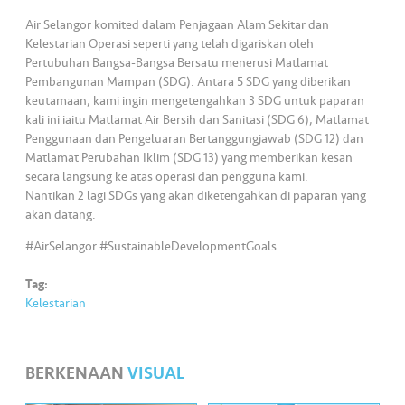
•••
•••
M
Air Selangor komited dalam Penjagaan Alam Sekitar dan
e
Kelestarian Operasi seperti yang telah digariskan oleh
di
Pertubuhan Bangsa-Bangsa Bersatu menerusi Matlamat
a
Pembangunan Mampan (SDG). Antara 5 SDG yang diberikan
keutamaan, kami ingin mengetengahkan 3 SDG untuk paparan
kali ini iaitu Matlamat Air Bersih dan Sanitasi (SDG 6), Matlamat
Penggunaan dan Pengeluaran Bertanggungjawab (SDG 12) dan
Matlamat Perubahan Iklim (SDG 13) yang memberikan kesan
secara langsung ke atas operasi dan pengguna kami.
Nantikan 2 lagi SDGs yang akan diketengahkan di paparan yang
akan datang.
#AirSelangor #SustainableDevelopmentGoals
Tag:
Kelestarian
BERKENAAN
VISUAL