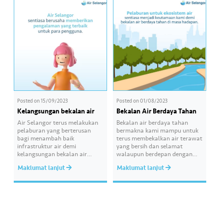
(Kuala Lumpur), SK Tanjong
to save water the right…
Karang (Kuala Selangor) and
Universiti Pertahanan Nasional
Malaysia (Kuala Lumpur).
Through this programme,…
Posted on
15/09/2023
Posted on
01/08/2023
Kelangsungan bekalan air
Bekalan Air Berdaya Tahan
Air Selangor terus melakukan
Bekalan air berdaya tahan
pelaburan yang berterusan
bermakna kami mampu untuk
bagi menambah baik
terus membekalkan air terawat
infrastruktur air demi
yang bersih dan selamat
kelangsungan bekalan air
walaupun berdepan dengan
untuk kita dan generasi akan
pertambahan populasi serta
Maklumat lanjut
Maklumat lanjut
datang. Selain menjamin
perubahan iklim. Jadi pelbagai
kualiti air serta bekalan air
persediaan sedang giat kami
yang lestari, langkah-langkah
jalankan dalam bentuk
proaktif ini bertujuan mencapai
pelaburan jangka masa
visi Air Selangor untuk menjadi
panjang agar keperluan para
penyedia perkhidmatan air
pengguna kami akan terus
terunggul di Asia menjelang
terjamin. Untuk ketahui lebih