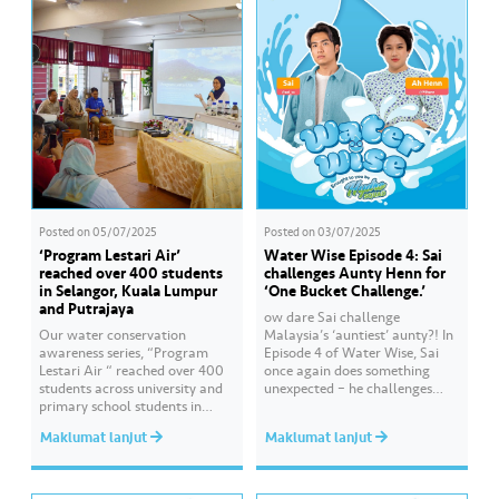
Posted on
05/07/2025
Posted on
03/07/2025
‘Program Lestari Air’
Water Wise Episode 4: Sai
reached over 400 students
challenges Aunty Henn for
in Selangor, Kuala Lumpur
‘One Bucket Challenge.’
and Putrajaya
ow dare Sai challenge
Our water conservation
Malaysia’s ‘auntiest’ aunty?! In
awareness series, “Program
Episode 4 of Water Wise, Sai
Lestari Air “ reached over 400
once again does something
students across university and
unexpected – he challenges
primary school students in
Aunty Henn for ‘One Bucket
Selangor and Kuala Lumpur
Challenge.’ Of course, Aunty
Maklumat lanjut
Maklumat lanjut
throughout June 2025.
Henn is not letting Sai off
Participating organisations
easy… Expect her signature
included SK Merbau Sempak
aunty-style wisdom (and
(Sungai Buloh), SK Polis Depot
maybe a little nagging) on how