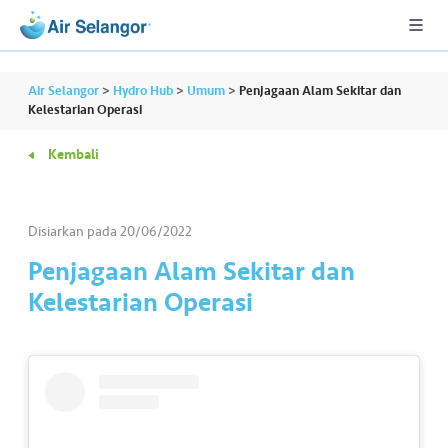
Air Selangor
>
Hydro Hub
>
Umum
>
Penjagaan Alam Sekitar dan
Kelestarian Operasi
Kembali
A
L
L
Disiarkan pada
20/06/2022
•••
•••
P
Penjagaan Alam Sekitar dan
er
Kelestarian Operasi
u
m
a
h
a
n