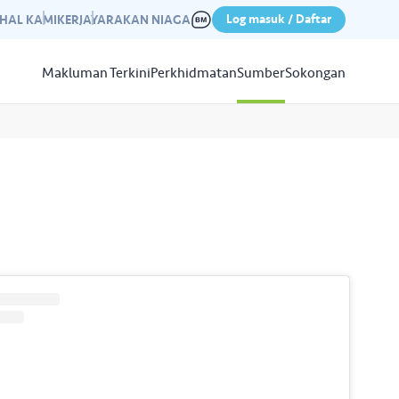
Log masuk / Daftar
IHAL KAMI
KERJAYA
RAKAN NIAGA
Makluman Terkini
Perkhidmatan
Sumber
Sokongan
Papar
Sumber
aleri kami yang mempamerkan
n kempen kami yang lepas.