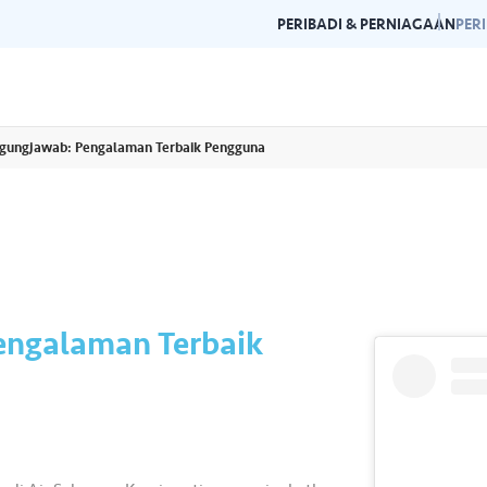
PERIBADI & PERNIAGAAN
PER
gungjawab: Pengalaman Terbaik Pengguna
Garis Panduan Penjenamaan
Galeri
n dan garis panduan
Panduan kepada konsistensi dan
Layari g
rlukan di satu
kecemerlangan jenama Air Selangor.
acara da
engalaman Terbaik