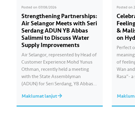
Posted on
07/08/2026
Posted on
Strengthening Partnerships:
Celebr
Air Selangor Meets with Seri
Feelin
Serdang ADUN YB Abbas
& Mali
Salimmi to Discuss Water
on Hyd
Supply Improvements
Perfect o
Air Selangor, represented by Head of
meaningf
Customer Experience Mohd Yunus
of feelin
Othman, recently held a meeting
Wan and 
with the State Assemblyman
Rasa”- a
(ADUN) for Seri Serdang, YB Abbas
Kayla cre
Salimmi Che Adzmi@Azmi. During
true to 
Maklumat lanjut
Makluma
the session, Air Selangor shared
feels. Ca
insights regarding the water supply
Hari Ray
operational structure, as well as the
ongoing improvement initiatives
actively being implemented to
ensure the delivery…