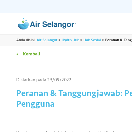
ALL
Anda disini:
Air Selangor
>
Hydro Hub
>
Hab Sosial
>
Peranan & Tang
Sumber
Perumahan
•••
•••
Kembali
Hydro Hub
Hab Dokumen
Komersil
•••
•••
Terokai platform kandungan sehenti untuk
Akses semua dokume
Disiarkan pada
29/09/2022
semua kami dan dapatkan lebih banyak
penting yang anda pe
Rakan Niaga
•••
•••
maklumat menarik tentang air.
tempat.
Peranan & Tanggungjawab: P
Pengguna
Media
•••
•••