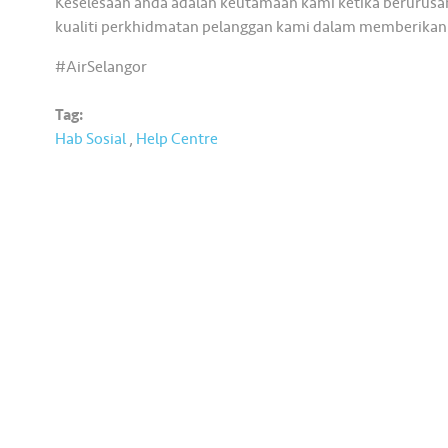
Keselesaan anda adalah keutamaan kami ketika berurusan
kualiti perkhidmatan pelanggan kami dalam memberikan
#AirSelangor
Tag:
Hab Sosial
,
Help Centre