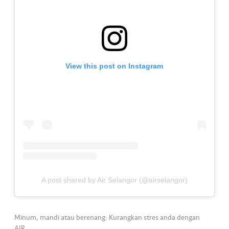
•••
•••
K
o
m
er
si
View this post on Instagram
l
•••
•••
R
a
k
a
n
N
ia
A post shared by Air Selangor (@airselangor)
g
a
Minum, mandi atau berenang: Kurangkan stres anda dengan
AIR.