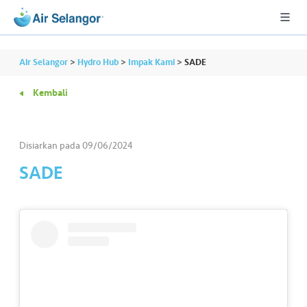
Air Selangor
>
Hydro Hub
>
Impak Kami
>
SADE
Kembali
A
L
L
Disiarkan pada
09/06/2024
SADE
•••
•••
P
er
u
m
a
h
a
n