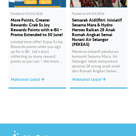
Posted on
02/04/2026
Posted on
09/04/2026
More Points, Greater
Semarak Aidilfitri: Inisiatif
Rewards: Grab 5x Joy
Sesama Mara & Hydro
Rewards Points with e-Bil –
Heroes Raikan 28 Anak
Promo Extended to 30 June!
Rumah Angkat Semai
Nurani Air Selangor
Limited time offer! Enjoy 5x Joy
(PEKEAS)
Rewards points when you sign
up for e-Bil. ​ Let’s start
Menerusi inisiatif pelaburan
collecting as many reward
komuniti Sesama Mara, Air
points as you can – the more
Selangor telah menyantuni
points you earn, the greater
seramai 28 orang anak-anak
your chances of redeeming
dari Rumah Angkat Semai
exciting rewards. ​ Psst… good
Nurani Air Selangor iaitu
Maklumat lanjut
Maklumat lanjut
news! This promotion has been
Pertubuhan Kebajikan Ehsan
extended until 30 June 2026.
Ash-Shakur (PEKEAS) bagi
What are you…
membeli kelengkapan untuk
menyemarakkan sambutan
Hari Raya Aidilfitri. Program
tersebut dilaksanakan oleh
sukarelawan Hydro Heroes
yang terdiri daripada warga
kerja Air Selangor dengan
kehadiran Ketua Pegawai
Eksekutif,…