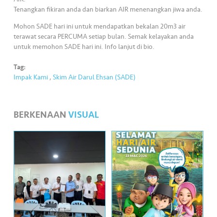
•••
•••
M
Tenangkan fikiran anda dan biarkan AIR menenangkan jiwa anda.
e
Mohon SADE hari ini untuk mendapatkan bekalan 20m3 air
di
terawat secara PERCUMA setiap bulan. Semak kelayakan anda
a
untuk memohon SADE hari ini. Info lanjut di bio.
Tag:
Impak Kami
,
Skim Air Darul Ehsan (SADE)
BERKENAAN
VISUAL