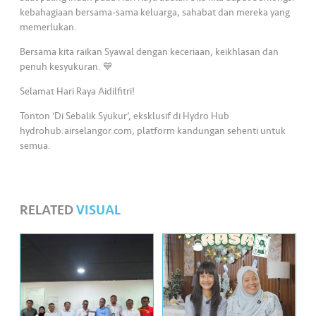
s
kebahagiaan bersama-sama keluarga, sahabat dan mereka yang
memerlukan.
•••
•••
M
Bersama kita raikan Syawal dengan keceriaan, keikhlasan dan
e
penuh kesyukuran. 💙
di
a
Selamat Hari Raya Aidilfitri!
Tonton ‘Di Sebalik Syukur’, eksklusif di Hydro Hub
hydrohub.airselangor.com, platform kandungan sehenti untuk
semua.
RELATED
VISUAL