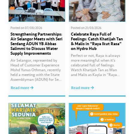
Posted on
07/08/2026
Posted on
21/03/2026
Strengthening Partnerships:
Celebrate Raya Full of
Air Selangor Meets with Seri
Feelings: Catch Khatijah Tan
Serdang ADUN YB Abbas
& Malis in “Raya Ikut Rasa”
Salimmi to Discuss Water
on Hydro Hub
Supply Improvements
Perfect or not, Raya is always
Air Selangor, represented by
more meaningful when it’s
Head of Customer Experience
celebrated full of feelings.
Mohd Yunus Othman, recently
Watch Khatijah Tan as Wan
held a meeting with the State
and Malis as Kayla in “Raya
Assemblyman (ADUN) for Seri
Ikut Rasa”- a story about how
Serdang, YB Abbas Salimmi
Wan helps Kayla create
Read more
Read more
Che Adzmi@Azmi. During the
cooking videos that stay true to
session, Air Selangor shared
her own style and what she
insights regarding the water
feels. Catch the full story
supply operational structure,
throughout Hari Raya…
as well as the ongoing
improvement initiatives
actively being implemented to
ensure the delivery…