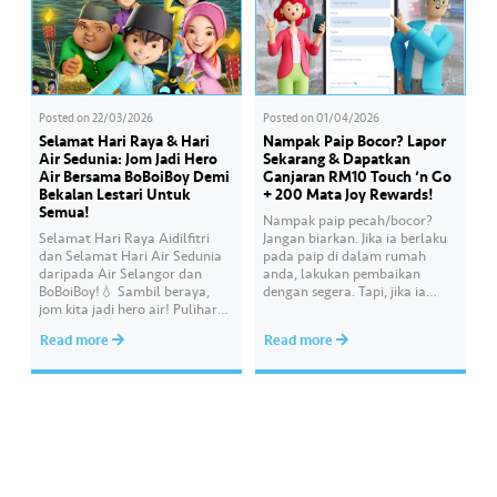
Posted on
22/03/2026
Posted on
01/04/2026
Selamat Hari Raya & Hari
Nampak Paip Bocor? Lapor
Air Sedunia: Jom Jadi Hero
Sekarang & Dapatkan
Air Bersama BoBoiBoy Demi
Ganjaran RM10 Touch ‘n Go
Bekalan Lestari Untuk
+ 200 Mata Joy Rewards!
Semua!
Nampak paip pecah/bocor?
Selamat Hari Raya Aidilfitri
Jangan biarkan. Jika ia berlaku
dan Selamat Hari Air Sedunia
pada paip di dalam rumah
daripada Air Selangor dan
anda, lakukan pembaikan
BoBoiBoy!💧 Sambil beraya,
dengan segera. Tapi, jika ia
jom kita jadi hero air! Pulihara
melibatkan paip bekalan air di
sumber air kita demi
kawasan awam, laporkan
Read more
Read more
memastikan akses bekalan air
kepada kami supaya tindakan
bersih yang saksama untuk
segera dapat diambil untuk
semua. Bila kita guna air
mengurangkan kehilangan air
dengan berhemah, sambutan
terawat yang berharga.
Raya jadi lebih bermakna.
Lengkapkan misi ‘Lapor
Kebocoran’ dan dapatkan PIN
tambah nilai Touch ‘n Go…