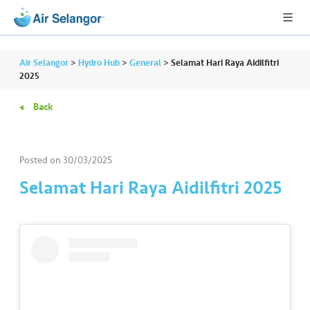
Air Selangor
>
Hydro Hub
>
General
>
Selamat Hari Raya Aidilfitri
2025
Back
A
L
L
Posted on
30/03/2025
•••
•••
R
Selamat Hari Raya Aidilfitri 2025
e
s
i
d
e
n
ti