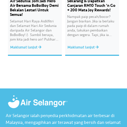
Air Sedunia: Jom Jadi Hero
Sekarang & Dapatkan
Air Bersama BoBoiBoy Demi
Ganjaran RM10 Touch ‘n Go
Bekalan Lestari Untuk
+ 200 Mata Joy Rewards!
Semua!
Nampak paip pecah/bocor?
Selamat Hari Raya Aidilfitri
Jangan biarkan. Jika ia berlaku
dan Selamat Hari Air Sedunia
pada paip di dalam rumah
daripada Air Selangor dan
anda, lakukan pembaikan
BoBoiBoy!💧 Sambil beraya,
dengan segera. Tapi, jika ia
jom kita jadi hero air! Pulihara
melibatkan paip bekalan air di
sumber air kita demi
kawasan awam, laporkan
Maklumat lanjut
Maklumat lanjut
memastikan akses bekalan air
kepada kami supaya tindakan
bersih yang saksama untuk
segera dapat diambil untuk
semua. Bila kita guna air
mengurangkan kehilangan air
dengan berhemah, sambutan
terawat yang berharga.
Raya jadi lebih bermakna.
Lengkapkan misi ‘Lapor
Kebocoran’ dan dapatkan PIN
tambah nilai Touch ‘n Go…
Air Selangor ialah penyedia perkhidmatan air terbesar di
Malaysia, mengagihkan air terawat yang bersih dan selamat