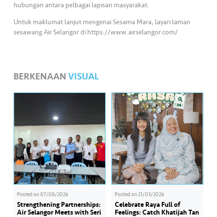
hubungan antara pelbagai lapisan masyarakat.
Untuk maklumat lanjut mengenai Sesama Mara, layari laman
sesawang Air Selangor di https://www.airselangor.com/
BERKENAAN
VISUAL
Posted on
07/08/2026
Posted on
21/03/2026
Strengthening Partnerships:
Celebrate Raya Full of
Air Selangor Meets with Seri
Feelings: Catch Khatijah Tan