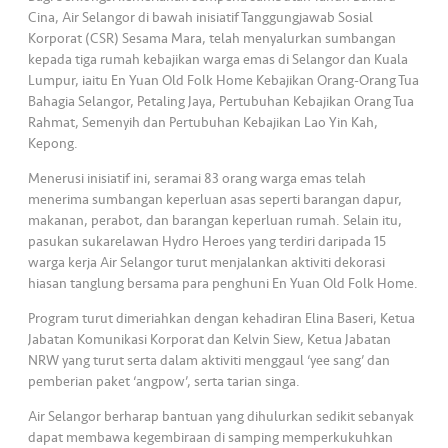
•••
•••
M
Cina, Air Selangor di bawah inisiatif Tanggungjawab Sosial
e
Korporat (CSR) Sesama Mara, telah menyalurkan sumbangan
di
kepada tiga rumah kebajikan warga emas di Selangor dan Kuala
a
Lumpur, iaitu En Yuan Old Folk Home Kebajikan Orang-Orang Tua
Bahagia Selangor, Petaling Jaya, Pertubuhan Kebajikan Orang Tua
Rahmat, Semenyih dan Pertubuhan Kebajikan Lao Yin Kah,
Kepong.
Menerusi inisiatif ini, seramai 83 orang warga emas telah
menerima sumbangan keperluan asas seperti barangan dapur,
makanan, perabot, dan barangan keperluan rumah. Selain itu,
pasukan sukarelawan Hydro Heroes yang terdiri daripada 15
warga kerja Air Selangor turut menjalankan aktiviti dekorasi
hiasan tanglung bersama para penghuni En Yuan Old Folk Home.
Program turut dimeriahkan dengan kehadiran Elina Baseri, Ketua
Jabatan Komunikasi Korporat dan Kelvin Siew, Ketua Jabatan
NRW yang turut serta dalam aktiviti menggaul ‘yee sang’ dan
pemberian paket ‘angpow’, serta tarian singa.
Air Selangor berharap bantuan yang dihulurkan sedikit sebanyak
dapat membawa kegembiraan di samping memperkukuhkan