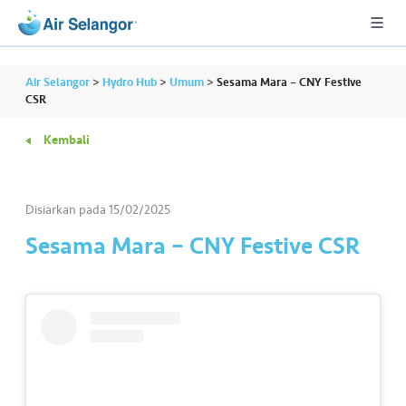
Air Selangor
>
Hydro Hub
>
Umum
>
Sesama Mara – CNY Festive
CSR
Kembali
A
L
L
Disiarkan pada
15/02/2025
•••
•••
P
Sesama Mara – CNY Festive CSR
er
u
m
a
h
a
n