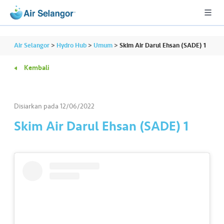
Air Selangor
>
Hydro Hub
>
Umum
>
Skim Air Darul Ehsan (SADE) 1
Kembali
A
L
L
Disiarkan pada
12/06/2022
Skim Air Darul Ehsan (SADE) 1
•••
•••
P
er
u
m
a
h
a
n