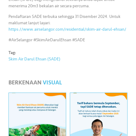
•••
•••
M
menerima 20m3 bekalan air secara percuma.
e
Pendaftaran SADE terbuka sehingga 31 Disember 2024. Untuk
di
maklumat lanjut layari:
a
https://www.airselangor.com/residential/skim-air-darul-ehsan/
#AirSelangor #SkimAirDarulEhsan #SADE
Tag:
Skim Air Darul Ehsan (SADE)
BERKENAAN
VISUAL