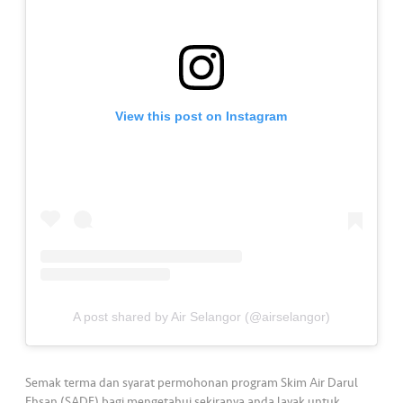
•••
•••
K
o
m
er
si
View this post on Instagram
l
•••
•••
R
a
k
a
n
N
ia
A post shared by Air Selangor (@airselangor)
g
a
Semak terma dan syarat permohonan program Skim Air Darul
Ehsan (SADE) bagi mengetahui sekiranya anda layak untuk