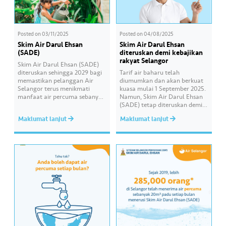
Posted on
03/11/2025
Posted on
04/08/2025
Skim Air Darul Ehsan
Skim Air Darul Ehsan
(SADE)
diteruskan demi kebajikan
rakyat Selangor
Skim Air Darul Ehsan (SADE)
diteruskan sehingga 2029 bagi
Tarif air baharu telah
memastikan pelanggan Air
diumumkan dan akan berkuat
Selangor terus menikmati
kuasa mulai 1 September 2025.
manfaat air percuma sebanyak
Namun, Skim Air Darul Ehsan
20m³ setiap bulan. Penduduk
(SADE) tetap diteruskan demi
dan penyewa di Selangor
kebajikan rakyat Selangor.
Maklumat lanjut
Maklumat lanjut
dengan pendapatan isi rumah
Kerajaan Negeri telah
di bawah RM6,000 layak
memperuntukkan RM40 juta
menikmati kemudahan ini di
bagi menampung pemberian
bawah SADE. 🔎 Semak syarat
air percuma kepada penerima
kelayakan, cara memohon dan
SADE. Sejak diperkenalkan
maklumat lanjut di
pada 2019, seramai 1.3 juta
www.airselangor.com/services/
rakyat Selangor telah
sade
menerima manfaatnya. Ia
#AirSelangor#SkimAirDarulEh
melibatkan 337,851 akaun…
san