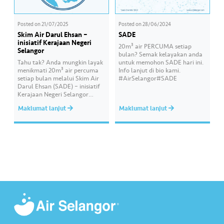
Posted on
21/07/2025
Posted on
28/06/2024
Skim Air Darul Ehsan –
SADE
inisiatif Kerajaan Negeri
20m³ air PERCUMA setiap
Selangor
bulan? Semak kelayakan anda
Tahu tak? Anda mungkin layak
untuk memohon SADE hari ini.
menikmati 20m³ air percuma
Info lanjut di bio kami.
setiap bulan melalui Skim Air
#AirSelangor#SADE
Darul Ehsan (SADE) – inisiatif
Kerajaan Negeri Selangor
untuk rakyat Selangor yang
Maklumat lanjut
Maklumat lanjut
layak. 📌 Nak tahu anda layak
atau tidak? Semak syarat, cara
memohon dan info penuh
tentang Skim Air Darul Ehsan
di www.airselangor.com
#AirSelang