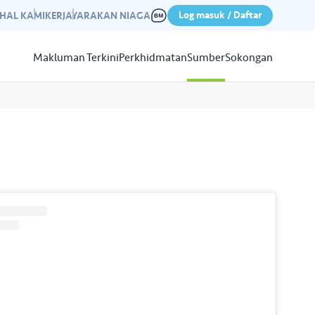
Log masuk / Daftar
IHAL KAMI
KERJAYA
RAKAN NIAGA
Makluman Terkini
Perkhidmatan
Sumber
Sokongan
Papar
Sumber
aleri kami yang mempamerkan
n kempen kami yang lepas.