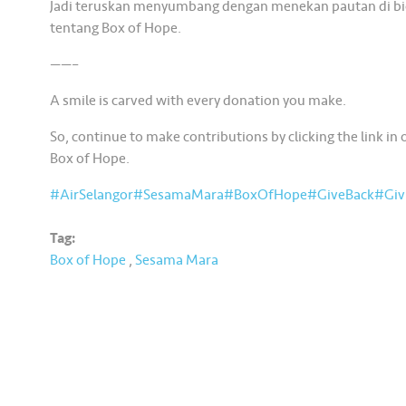
Jadi teruskan menyumbang dengan menekan pautan di bio 
tentang Box of Hope.
——–
A smile is carved with every donation you make.
So, continue to make contributions by clicking the link in 
Box of Hope.
#AirSelangor
#SesamaMara
#BoxOfHope
#GiveBack
#Giv
Tag:
Box of Hope
,
Sesama Mara