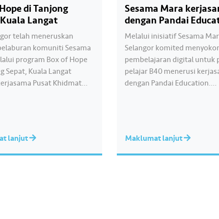
 Hope di Tanjong
Sesama Mara kerjas
 Kuala Langat
dengan Pandai Educa
ngor telah meneruskan
Melalui inisiatif Sesama Mar
f pelaburan komuniti Sesama
Selangor komited menyokon
alui program Box of Hope
pembelajaran digital untuk 
ng Sepat, Kuala Langat
pelajar B40 menerusi kerja
erjasama Pusat Khidmat
dengan Pandai Education.
UN Tanjong Sepat. Seramai
Memperkasakan Pembelaja
 keluarga dari golongan B40
Dalam Talian merupakan p
endapat bantuan berupa
CSR yang kini diteruskan un
makanan asas seperti beras,
tahun ketiga bagi membant
t lanjut
Maklumat lanjut
gula, barangan kering,
pelajar yang menghadapi
an keperluan harian lain.
peperiksaan SPM. Ikuti pan
aian sumbangan ini…
pelajar SMK Seri Gombak ya
menerima manfaat dalam 
ini. Untuk maklumat…