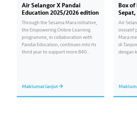
Air Selangor X Pandai
Box of
Education 2025/2026 edition
Sepat,
Through the Sesama Mara initiative,
Air Sela
the Empowering Online Learning
inisiati
programme, in collaboration with
Mara mel
Pandai Education, continues into its
di Tanjo
third year to support more B40
dengan k
students in Selangor, Kuala Lumpur,
Rakyat D
and Putrajaya. In the 2025/2026
150 buah
edition, Air Selangor has assisted
telah m
260 students in gaining access to
bekalan 
Maklumat lanjut
Makluma
digital learning, which will have a
minyak, 
positive impact on their…
tepung d
Penyamp