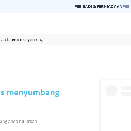
PERIBADI & PERNIAGAAN
PER
na anda terus menyumbang
Garis Panduan Penjenamaan
Galeri
n dan garis panduan
Panduan kepada konsistensi dan
Layari g
rlukan di satu
kecemerlangan jenama Air Selangor.
acara da
erus menyumbang
yang anda hulurkan.