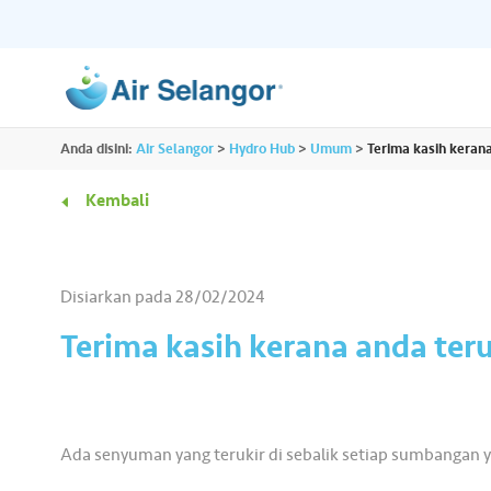
ALL
Anda disini:
Air Selangor
>
Hydro Hub
>
Umum
>
Terima kasih kera
Sumber
Perumahan
•••
•••
Kembali
Hydro Hub
Hab Dokumen
Komersil
•••
•••
Terokai platform kandungan sehenti untuk
Akses semua dokume
Disiarkan pada
28/02/2024
semua kami dan dapatkan lebih banyak
penting yang anda pe
Rakan Niaga
•••
•••
maklumat menarik tentang air.
tempat.
Terima kasih kerana anda t
Media
•••
•••
Ada senyuman yang terukir di sebalik setiap sumbangan 