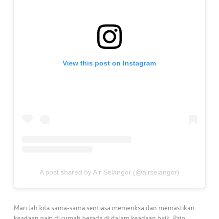
a
l
•••
•••
C
o
m
View this post on Instagram
m
er
ci
al
•••
•••
P
a
r
t
A post shared by Air Selangor (@airselangor)
n
e
r
Mari lah kita sama-sama sentiasa memeriksa dan memastikan
keadaan paip di rumah berada di dalam keadaan baik. Paip