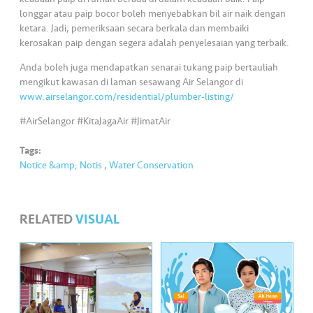
s
longgar atau paip bocor boleh menyebabkan bil air naik dengan
ketara. Jadi, pemeriksaan secara berkala dan membaiki
•••
•••
M
kerosakan paip dengan segera adalah penyelesaian yang terbaik.
e
Anda boleh juga mendapatkan senarai tukang paip bertauliah
di
mengikut kawasan di laman sesawang Air Selangor di
a
www.airselangor.com/residential/plumber-listing/
#AirSelangor #KitaJagaAir #JimatAir
Tags:
Notice &amp; Notis
,
Water Conservation
RELATED
VISUAL