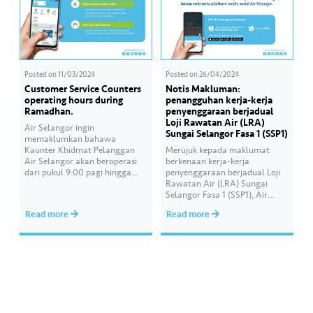
Posted on
11/03/2024
Posted on
26/04/2024
Customer Service Counters
Notis Makluman:
operating hours during
penangguhan kerja-kerja
Ramadhan.
penyenggaraan berjadual
Loji Rawatan Air (LRA)
Air Selangor ingin
Sungai Selangor Fasa 1 (SSP1)
memaklumkan bahawa
Kaunter Khidmat Pelanggan
Merujuk kepada maklumat
Air Selangor akan beroperasi
berkenaan kerja-kerja
dari pukul 9:00 pagi hingga
penyenggaraan berjadual Loji
4:00 petang setiap hari dan
Rawatan Air (LRA) Sungai
ditutup pada hari Sabtu, Ahad
Selangor Fasa 1 (SSP1), Air
dan Hari Kelepasan Am
Selangor ingin memaklumkan
Read more
Read more
bermula 12 Mac 2024,
bahawa kerja-kerja
sepanjang bulan Ramadan ini.
penyenggaraan ini akan
Pelanggan boleh membuat
dipinda ke satu tarikh baharu
pembayaran bil secara dalam
yang akan diumumkan kelak.
talian atau menerusi ejen sah
Untuk sebarang maklumat
terpilih. —– Air Selangor…
terkini, sila rujuk:✅Laman web:
www.airselangor.com/.✅Faceb
ook:
www.facebook.com/airselango