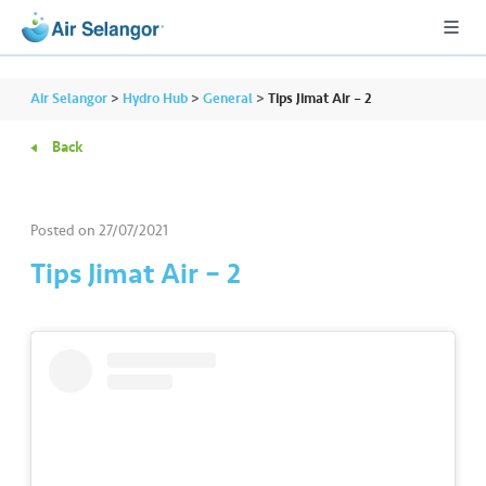
Air Selangor
>
Hydro Hub
>
General
>
Tips Jimat Air – 2
Back
A
L
L
Posted on
27/07/2021
Tips Jimat Air – 2
•••
•••
R
e
s
i
d
e
n
ti