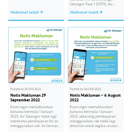
ditutup pada hari Sabtu, Ahad
Selangor Fasa 1 (SSP1), Air
dan Hari Kelepasan Am
Selangor ingin memaklumkan
Maklumat lanjut
Maklumat lanjut
bermula 12 Mac 2024,
bahawa kerja-kerja
sepanjang bulan Ramadan ini.
penyenggaraan ini akan
Pelanggan boleh membuat
dipinda ke satu tarikh baharu
pembayaran bil secara dalam
yang akan diumumkan kelak.
talian atau menerusi ejen sah
Untuk sebarang maklumat
terpilih. —– Air Selangor…
terkini, sila rujuk:✅Laman web:
www.airselangor.com/.✅Faceb
ook:
www.facebook.com/airselango
r✅Instagram:
https://instagram.com/airselan
gor/✅X:
https://twitter.com/air_selango
r — Referring to the
information regarding the
scheduled maintenance
works…
Posted on
29/09/2022
Posted on
06/08/2022
Notis Makluman 29
Notis Makluman – 6 August
September 2022
2022
Kami ingin memaklumkan
Kami ingin memaklumkan
bahawa bermula 1 Januari
bahawa bermula 1 Januari
2023, Air Selangor tidak lagi
2023, sebarang pembayaran
menerima pembayaran bil air
menggunakan cek tidak lagi
menggunakan cek. Ini termasuk
diterima untuk segala urusan
pembayaran menggunakan cek
pembayaraan bil air dan