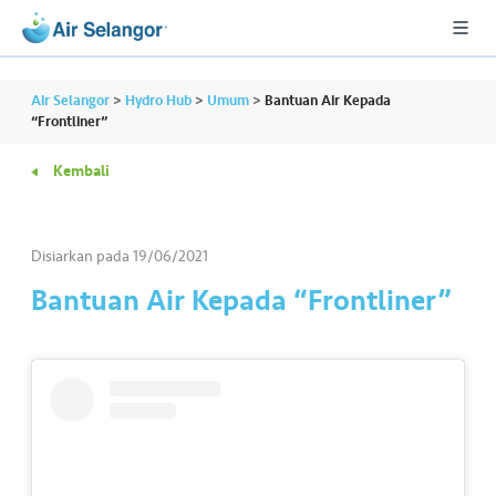
Air Selangor
>
Hydro Hub
>
Umum
>
Bantuan Air Kepada
“Frontliner”
Kembali
A
L
L
Disiarkan pada
19/06/2021
•••
•••
P
Bantuan Air Kepada “Frontliner”
er
u
m
a
h
a
n