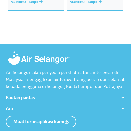
Maklumat lanjut
Maklumat lanjut
peribadi, cek juruwang atau
transaksi perniagaan yang
syarikat dan deraf bank. Semua
berkenaan. Pembayaran bil air
jenis pembayaran lain masih
masih boleh dibuat secara
boleh dibuat secara dalam
dalam talian atau melalui
talian atau melalui mana-
mana-mana ejen bayaran
mana ejen bayaran terpilih Air
terpilih Air Selangor.
Selangor. #AirSelang
#AirSelang
Air Selangor ialah penyedia perkhidmatan air terbesar di
Malaysia, mengagihkan air terawat yang bersih dan selamat
kepada pengguna di Selangor, Kuala Lumpur dan Putrajaya.
Pautan pantas
Am
Muat turun aplikasi kami
Tentang Kami