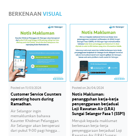
BERKENAAN
VISUAL
Posted on
11/03/2024
Posted on
26/04/2024
Customer Service Counters
Notis Makluman:
operating hours during
penangguhan kerja-kerja
Ramadhan.
penyenggaraan berjadual
Loji Rawatan Air (LRA)
Air Selangor ingin
Sungai Selangor Fasa 1 (SSP1)
memaklumkan bahawa
Kaunter Khidmat Pelanggan
Merujuk kepada maklumat
Air Selangor akan beroperasi
berkenaan kerja-kerja
dari pukul 9:00 pagi hingga
penyenggaraan berjadual Loji
4:00 petang setiap hari dan
Rawatan Air (LRA) Sungai