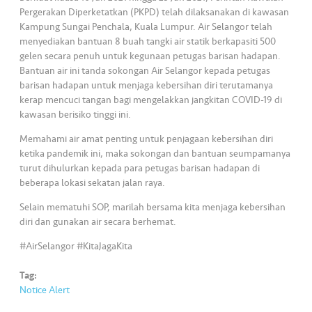
•••
•••
M
Pergerakan Diperketatkan (PKPD) telah dilaksanakan di kawasan
e
Kampung Sungai Penchala, Kuala Lumpur. Air Selangor telah
di
menyediakan bantuan 8 buah tangki air statik berkapasiti 500
a
gelen secara penuh untuk kegunaan petugas barisan hadapan.
Bantuan air ini tanda sokongan Air Selangor kepada petugas
barisan hadapan untuk menjaga kebersihan diri terutamanya
kerap mencuci tangan bagi mengelakkan jangkitan COVID-19 di
kawasan berisiko tinggi ini.
Memahami air amat penting untuk penjagaan kebersihan diri
ketika pandemik ini, maka sokongan dan bantuan seumpamanya
turut dihulurkan kepada para petugas barisan hadapan di
beberapa lokasi sekatan jalan raya.
Selain mematuhi SOP, marilah bersama kita menjaga kebersihan
diri dan gunakan air secara berhemat.
#AirSelangor #KitaJagaKita
Tag:
Notice Alert