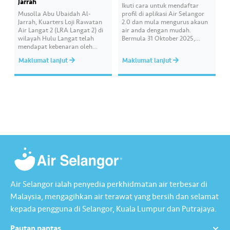
Jarrah
Ikuti cara untuk mendaftar
Musolla Abu Ubaidah Al-
profil di aplikasi Air Selangor
Jarrah, Kuarters Loji Rawatan
2.0 dan mula mengurus akaun
Air Langat 2 (LRA Langat 2) di
air anda dengan mudah.
wilayah Hulu Langat telah
Bermula 31 Oktober 2025,
mendapat kebenaran oleh
aplikasi Air Selangor yang
Jabatan Agama Islam Negeri
lama tidak lagi boleh diakses
Maklumat lanjut
Maklumat lanjut
Selangor (JAIS) untuk
atau dimuat turun di gedung
mendirikan solat Jumaat
aplikasi. Untuk pengalaman
(sementara) bermula pada 7
yang lebih lancar dan
November 2025. Pengisytiharan
dipertingkatkan, mari muat
rasmi serta pemasyhuran solat
turun dan mula menggunakan
Jumaat di Musolla Abu
aplikasi Air Selangor 2.0
Ubaidah Al-Jarah telah
Tersedia…
disampaikan oleh Ustaz Mohd
Anuar bin…
Air Selangor ialah penyedia perkhidmatan air terbesar di
Malaysia, mengagihkan air terawat yang bersih dan selamat
kepada pengguna di Selangor, Kuala Lumpur dan Putrajaya.
Pautan pantas