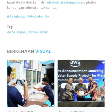
•••
•••
M
layari Hydro Hub kami di
hydrohub.airselangor.com
, platform
kandungan sehenti untuk semua.
e
di
#AirSelangor
#HydroFamily
a
Tag:
Air Selangor
,
Hydro Family
BERKENAAN
VISUAL