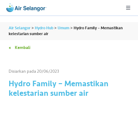
Air Selangor
>
Hydro Hub
>
Umum
>
Hydro Family – Memastikan
kelestarian sumber air
Kembali
A
L
L
Disiarkan pada
20/06/2023
•••
•••
P
Hydro Family – Memastikan
er
kelestarian sumber air
u
m
a
h
a
n