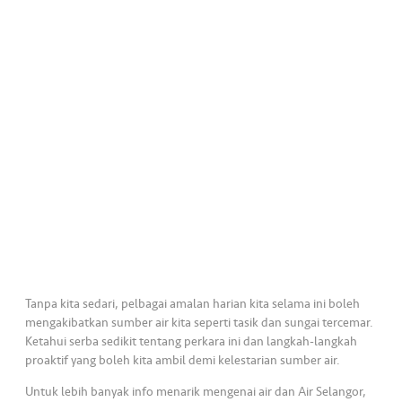
•••
•••
K
o
m
er
si
l
•••
•••
R
a
k
a
n
N
Tanpa kita sedari, pelbagai amalan harian kita selama ini boleh
ia
mengakibatkan sumber air kita seperti tasik dan sungai tercemar.
g
Ketahui serba sedikit tentang perkara ini dan langkah-langkah
a
proaktif yang boleh kita ambil demi kelestarian sumber air.
Untuk lebih banyak info menarik mengenai air dan Air Selangor,