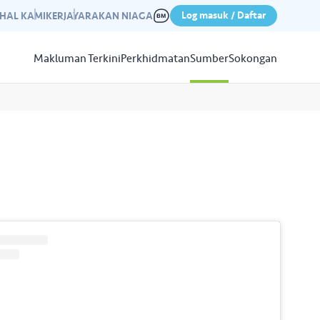
Log masuk / Daftar
IHAL KAMI
KERJAYA
RAKAN NIAGA
Makluman Terkini
Perkhidmatan
Sumber
Sokongan
Papar
Sumber
aleri kami yang mempamerkan
n kempen kami yang lepas.