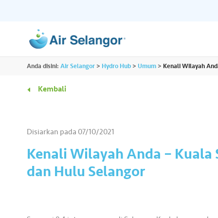
ALL
Anda disini:
Air Selangor
>
Hydro Hub
>
Umum
>
Kenali Wilayah And
Sumber
Perumahan
•••
•••
Kembali
Hydro Hub
Hab Dokumen
Komersil
•••
•••
Terokai platform kandungan sehenti untuk
Akses semua dokume
Disiarkan pada
07/10/2021
semua kami dan dapatkan lebih banyak
penting yang anda pe
Rakan Niaga
•••
•••
maklumat menarik tentang air.
tempat.
Kenali Wilayah Anda – Kuala 
dan Hulu Selangor
Media
•••
•••