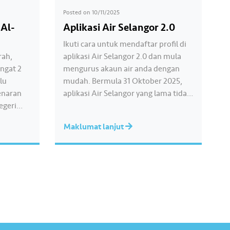
Posted on
10/11/2025
 Al-
Aplikasi Air Selangor 2.0
Ikuti cara untuk mendaftar profil di
rah,
aplikasi Air Selangor 2.0 dan mula
angat 2
mengurus akaun air anda dengan
lu
mudah. Bermula 31 Oktober 2025,
enaran
aplikasi Air Selangor yang lama tidak
egeri
lagi boleh diakses atau dimuat turun
rikan
di gedung aplikasi. Untuk
Maklumat lanjut
ermula
pengalaman yang lebih lancar dan
dipertingkatkan, mari muat turun
dan mula menggunakan aplikasi Air
i
Selangor 2.0 Tersedia…
ah telah
hd Anuar