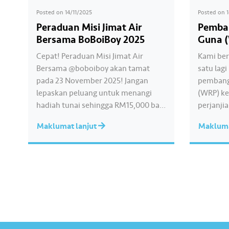
Posted on
14/11/2025
Posted on
Peraduan Misi Jimat Air
Pemban
Bersama BoBoiBoy 2025
Guna 
Cepat! Peraduan Misi Jimat Air
Kami be
Bersama @boboiboy akan tamat
satu lag
pada 23 November 2025! Jangan
pembangu
lepaskan peluang untuk menangi
(WRP) ke
hadiah tunai sehingga RM15,000 bagi
perjanji
mencantikkan sekolah anda dengan
Dato’ Sri
Maklumat lanjut
Makluma
menghantarkan video kreatif
Timbalan
bertemakan penjimatan air! 💦🎥
Menteri 
Peraduan ini terbuka kepada semua
Transfor
warga sekolah di Selangor, Kuala
YBhg. Da
Lumpur dan Putrajaya. 📌 Sertai
Setiausa
peraduan ini sekarang di
merangk
www.airselangor.com/airselangorxb
yang dit
oboiboy📅 Tarikh Tutup: 23…