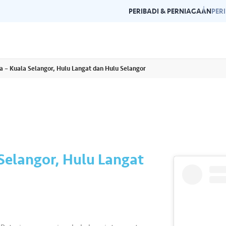
PERIBADI & PERNIAGAAN
PER
a – Kuala Selangor, Hulu Langat dan Hulu Selangor
Garis Panduan Penjenamaan
Galeri
n dan garis panduan
Panduan kepada konsistensi dan
Layari g
rlukan di satu
kecemerlangan jenama Air Selangor.
acara da
Selangor, Hulu Langat