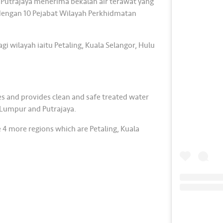
 Putrajaya menerima bekalan air terawat yang
 dengan 10 Pejabat Wilayah Perkhidmatan
i wilayah iaitu Petaling, Kuala Selangor, Hulu
es and provides clean and safe treated water
a Lumpur and Putrajaya.
e 4 more regions which are Petaling, Kuala