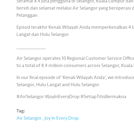
Seramai 8.4 juta pengguna di Selangor, Kuala Lumpur dan
bersih dan selamat melalui Air Selangor yang beroperasi
Pelanggan.
Episod terakhir Kenali Wilayah Anda memperkenalkan 4 lag
Langat dan Hulu Selangor.
______________
Air Selangor operates 10 Regional Customer Service Offic
to a total of 8.4 million consumers across Selangor, Kual
In our final episode of ‘Kenali Wilayah Anda’, we introduc
Selangor, Hulu Langat and Hulu Selangor.
#AirSelangor #JoyInEveryDrop #SetiapTitisBermakna
Tag:
Air Selangor
,
Joy In Every Drop