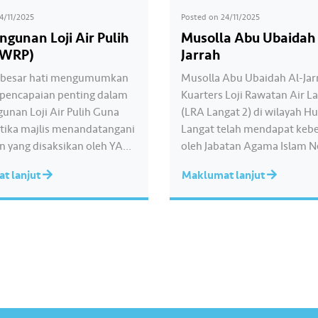
14/11/2025
Posted on
24/11/2025
gunan Loji Air Pulih
Musolla Abu Ubaidah
(WRP)
Jarrah
rbesar hati mengumumkan
Musolla Abu Ubaidah Al-Jar
i pencapaian penting dalam
Kuarters Loji Rawatan Air L
nan Loji Air Pulih Guna
(LRA Langat 2) di wilayah Hu
tika majlis menandatangani
Langat telah mendapat keb
an yang disaksikan oleh YAB
oleh Jabatan Agama Islam N
 Haji Fadillah Yusof,
Selangor (JAIS) untuk mendi
t lanjut
Maklumat lanjut
 Perdana Menteri dan
solat Jumaat (sementara) b
Peralihan Tenaga &
pada 7 November 2025.
masi Air (PETRA), bersama
Pengisytiharan rasmi serta
to’ Johary Anuar, Timbalan
pemasyhuran solat Jumaat d
ha Kerajaan (Pembangunan)
Musolla Abu Ubaidah Al-Jar
ap Pengarah UPEN Selangor,
disampaikan oleh Ustaz Mo
andatangani oleh…
bin…