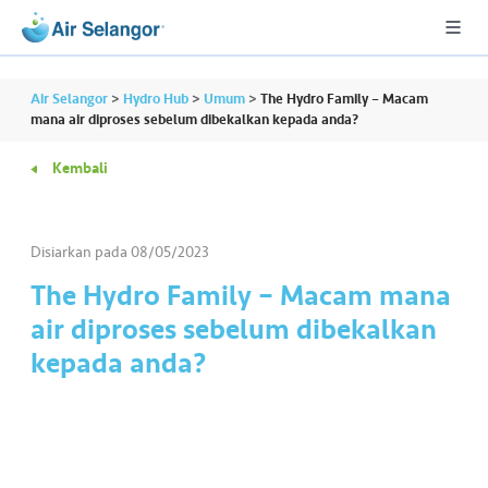
Air Selangor
>
Hydro Hub
>
Umum
>
The Hydro Family – Macam
mana air diproses sebelum dibekalkan kepada anda?
Kembali
A
L
L
Disiarkan pada
08/05/2023
•••
•••
P
The Hydro Family – Macam mana
er
air diproses sebelum dibekalkan
u
kepada anda?
m
a
h
a
n