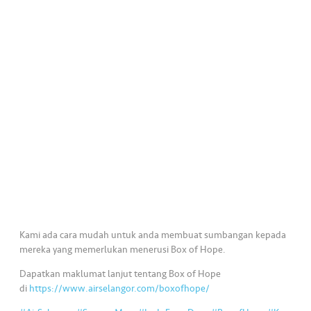
•••
•••
K
o
m
er
si
l
•••
•••
R
a
k
a
n
N
Kami ada cara mudah untuk anda membuat sumbangan kepada
ia
mereka yang memerlukan menerusi Box of Hope.
g
Dapatkan maklumat lanjut tentang Box of Hope
a
di
https://www.airselangor.com/boxofhope/