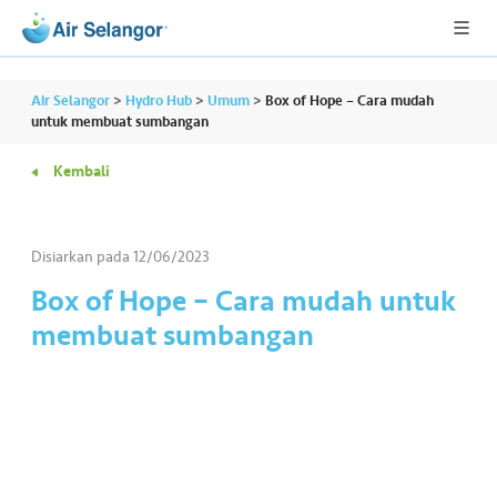
Air Selangor
>
Hydro Hub
>
Umum
>
Box of Hope – Cara mudah
untuk membuat sumbangan
Kembali
A
L
L
Disiarkan pada
12/06/2023
•••
•••
P
Box of Hope – Cara mudah untuk
er
membuat sumbangan
u
m
a
h
a
n